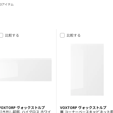
3アイテム
並べ替えとフィルター
VOXTORP/ヴォックストルプ ダークグレー
VOXTORP/ヴォックストルプ ウォールナット調
****
結果へスキップ
結果リスト
比較する
比較する
VOXTORP ヴォックストルプ
VOXTORP ヴォックストルプ
引き出し前部, ハイグロス ホワイ
扉 コーナーベースキャビネット