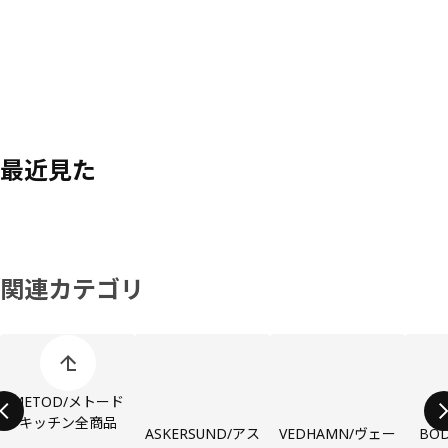
最近見た
関連カテゴリ
商品カテゴリーの表示をスキップ
METOD/メトード
キッチン全商品
ASKERSUND/アス
VEDHAMN/ヴェー
BO