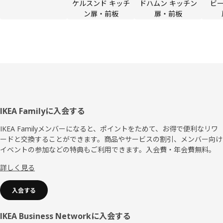
ケルスンド キッチ
ドハムン キッチン
ビー
ン扉・前板
扉・前板
フ
IKEA Familyに入会する
ッ
IKEA Familyメンバーになると、ポイントをためて、お得で便利なリワ
ードと交換することができます。商品やサービスの割引、メンバー向け
タ
イベントの参加などの特典もご利用できます。入会費・年会費無料。
ー
詳しく見る
入会する
IKEA Business Networkに入会する