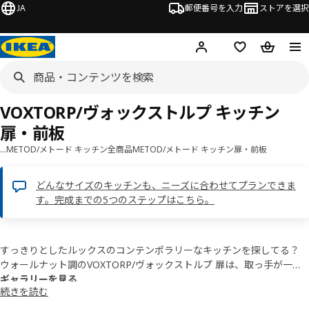
JA
郵便番号を入力
ストアを選択
ログイン・新規入会
欲しいものリスト
カート
VOXTORP/ヴォックストルプ キッチン
扉・前板
…
METOD/メトード キッチン全商品
METOD/メトード キッチン扉・前板
どんなサイズのキッチンも、ニーズに合わせてプランできま
す。完成までの5つのステップはこちら。
すっきりとしたルックスのコンテンポラリーなキッチンを探してる？
ウォールナット調のVOXTORP/ヴォックストルプ 扉は、取っ手が一体
化したスタイリッシュで滑らかなデザインです。シンプルなラインと深
ギャラリーを見る
続きを読む
みのあるダークカラーがおしゃれで洗練されたキッチンを演出します。
VOXTORP/ヴォックストルプ マットホワイト
VOXTORP/ヴォックストルプ ハイグロスホワイト