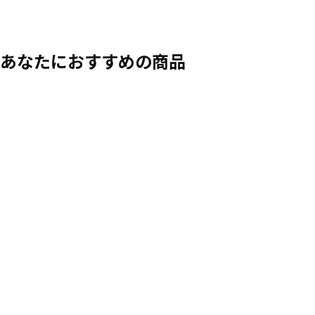
オプション: VOXTORP ヴォックストルプ, 扉, マットホワイト, 60x120 c
オプション: VOXTORP ヴォックストルプ, 扉, ハイグロス ホワイト, 40x1
あなたにおすすめの商品