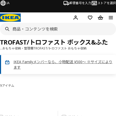
JA
郵便番号を入力
ストアを選択
ログイン・新規入会
欲しいものリスト
カート
TROFAST/トロファスト ボックス&ふた
…
おもちゃ収納・整理棚
TROFAST/トロファスト おもちゃ収納
IKEA Familyメンバーなら、小物配送 ¥500～ ※サイズにより
ます
9アイテム
並べ替えとフィルター
結果へスキップ
結果リスト