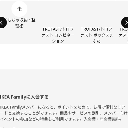
商品カテゴリーの表示をスキップ
おもちゃ収納・整
理棚
TROFAST/トロフ
TROFAST/トロフ
TRO
ァスト コンビネー
ァスト ボックス&
ァス
ション
ふた
フ
IKEA Familyに入会する
ッ
IKEA Familyメンバーになると、ポイントをためて、お得で便利なリワ
ードと交換することができます。商品やサービスの割引、メンバー向け
タ
イベントの参加などの特典もご利用できます。入会費・年会費無料。
ー