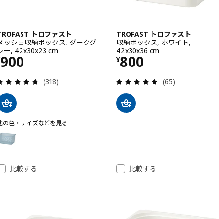
TROFAST トロファスト
TROFAST トロファスト
メッシュ収納ボックス, ダークグ
収納ボックス, ホワイト,
レー, 42x30x23 cm
42x30x36 cm
価格 ¥ 900
価格 ¥ 800
900
800
¥
¥
レビュー: 4.7 から 5 星です。 総レビュー数:
レビュー: 4.8 
(318)
(65)
他の色・サイズなどを見る
TROFAST トロファスト
オプション: TROFAST トロファスト, メッシュ収納ボックス, グレーブルー, 
オプション: TROFAST トロファスト, メッシュ収納ボックス, ライトグリーン
比較する
比較する