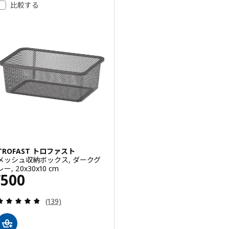
比較する
TROFAST トロファスト
メッシュ収納ボックス, ダークグ
レー, 20x30x10 cm
価格 ¥ 500
500
¥
レビュー: 4.8 から 5 星です。 総レビュー数:
(139)