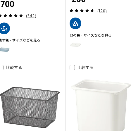
価格 ¥ 700
700
¥
レビュー: 4.6 
(120)
レビュー: 4.8 から 5 星です。 総レビュー数:
(342)
他の色・サイズなどを見る
他の色・サイズなどを見る
TROFAST トロファスト
オプション: TROFAST トロファスト
TROFAST トロファスト
オプション: TROFAST トロファスト, メッシュ収納ボックス, グレーブルー, 
オプション: TROFAST トロファスト, メッシュ収納ボックス, ライトグリーン
比較する
比較する