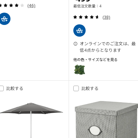
レビュー: 4.1 から 5 星です。 総レビュー数:
(46)
最低注文数量：4
レビュー: 4.6 
(38)
オンラインでのご注文は、最
低4点からとなります
他の色・サイズなどを見る
FEJKA フェイカ
オプション: FEJKA フェイカ, ア
比較する
比較する