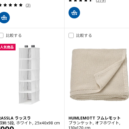
(579)
レビュー: 5 から 5 星です。 総レビュー数:
(3)
比較する
比較する
人気商品
RASSLA ラッスラ
HUMLEMOTT フムレモット
収納 5段, ホワイト, 25x40x98 cm
ブランケット, オフホワイト,
価格 ¥ 999
130x170 cm
¥