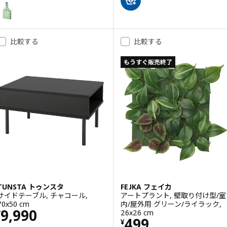
SKYNKE スキンケ
オプション: SKYNKE スキンケ, エコバッグ, ペールイエロー/マルチカラー, 
比較する
比較する
もうすぐ販売終了
TUNSTA トゥンスタ
FEJKA フェイカ
サイドテーブル, チャコール,
アートプラント, 壁取り付け型/室
70x50 cm
内/屋外用 グリーン/ライラック,
価格 ¥ 9990
9,990
26x26 cm
¥
価格 ¥ 499
499
¥