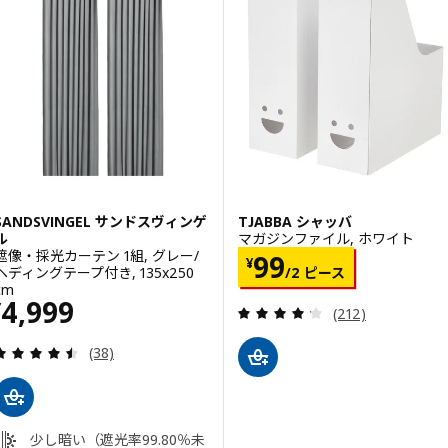
SANDSVINGEL サンドスヴィンゲ
TJABBA シャッバ
ル
マガジンファイル, ホワイト
遮像・採光カーテン 1組, グレー/
価格 ¥ 99/2 ピ
99
¥
/2 ピース
ヘディングテープ付き, 135x250
cm
価格 ¥ 4999
4,999
¥
レビュー: 4.2 
(212)
レビュー: 4.5 から 5 星です。 総レビュー数:
(38)
少し暗い（遮光率99.80％未