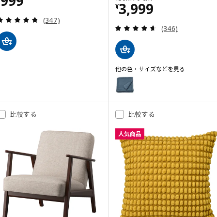
999
価格 ¥ 3999
3,999
¥
レビュー: 4.8 から 5 星です。 総レビュー数:
(347)
レビュー: 4.6 
(346)
他の色・サイズなどを見る
HUMLEMOTT フムレモット
オプション: HUMLEMOTT フムレ
オプション: HUMLEMOTT フムレ
比較する
比較する
人気商品