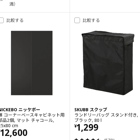
満）
比較する
比較する
NICKEBO ニッケボー
SKUBB スクッブ
扉 コーナーベースキャビネット用
ランドリーバッグ スタンド付き,
部品2個, マット チャコール,
ブラック, 80 l
価格 ¥ 1299
1,299
25x80 cm
¥
価格 ¥ 12600
12,600
¥
レビュー: 4.5 