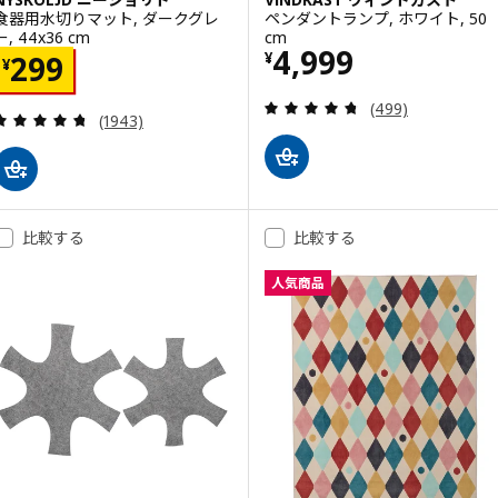
食器用水切りマット, ダークグレ
ペンダントランプ, ホワイト, 50
ー, 44x36 cm
cm
価格 ¥ 4999
4,999
価格 ¥ 299
¥
299
¥
レビュー: 4.7 
(499)
レビュー: 4.7 から 5 星です。 総レビュー数:
(1943)
比較する
比較する
人気商品