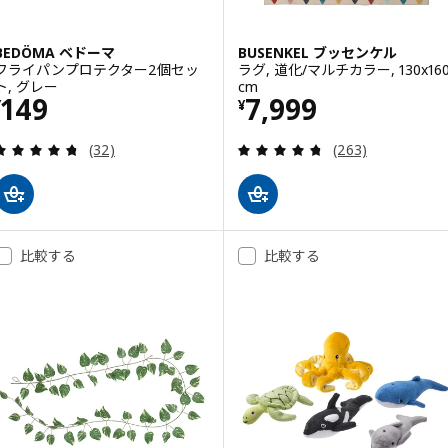
BEDÖMA ベドーマ
BUSENKEL ブッセンケル
フライパンプロテクター2個セッ
ラグ, 道化/マルチカラー, 130x16
ト, グレー
cm
価格 ¥ 149
価格 ¥ 7999
149
7,999
¥
¥
レビュー: 4.7 から 5 星です。 総レビュー数:
レビュー: 4.7 
(32)
(263)
比較する
比較する