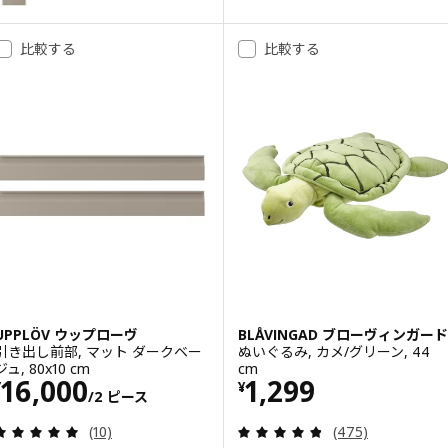
比較する
比較する
UPPLÖV ウップローヴ
BLÅVINGAD ブローヴィンガード
引き出し前部, マット ダークベー
ぬいぐるみ, カメ/グリーン, 44
ジュ, 80x10 cm
cm
価格 ¥ 16000/2 ピース
価格 ¥ 1299
16,000
1,299
¥
¥
/2 ピース
レビュー: 4.9 から 5 星です。 総レビュー数:
レビュー: 4.8 
(10)
(475)