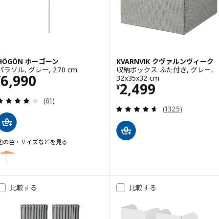
HÖGÖN ホーゴーン
KVARNVIK クヴァルンヴィーク
パラソル, グレー, 270 cm
収納ボックス ふた付き, グレー,
価格 ¥ 6990
6,990
32x35x32 cm
¥
価格 ¥ 2499
2,499
¥
レビュー: 4.1 から 5 星です。 総レビュー数:
(61)
レビュー: 4.6 
(1325)
他の色・サイズなどを見る
HÖGÖN ホーゴーン
オプション: HÖGÖN ホーゴーン, パラソル, ブライトオレンジ, 270 cm
オプション: HÖGÖN ホーゴーン, パラソル, オフホワイト ブライトイエロー
比較する
比較する
オプション: HÖGÖN ホーゴーン, パラソル, ダークブルー, 270 cm