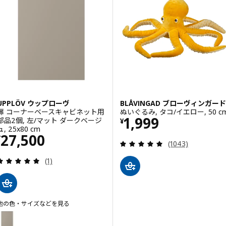
オプション: SVARTPOPPEL ス
オプション: SVARTPOPPEL ス
UPPLÖV ウップローヴ
BLÅVINGAD ブローヴィンガード
扉 コーナーベースキャビネット用
ぬいぐるみ, タコ/イエロー, 50 c
価格 ¥ 1999
1,999
部品2個, 左/マット ダークベージ
¥
ュ, 25x80 cm
価格 ¥ 27500
27,500
¥
レビュー: 4.9 
(1043)
レビュー: 5 から 5 星です。 総レビュー数:
(1)
他の色・サイズなどを見る
UPPLÖV ウップローヴ
オプション: UPPLÖV ウップローヴ, 扉 コーナーベースキャビネット用 部品