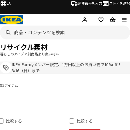
JA
郵便番号を入力
ストアを選択
ログイン・新規入会
欲しいものリスト
カート
リサイクル素材
暮らしのアイデア別商品
より良い材料
IKEA Familyメンバー限定、1万円以上のお買い物で10%off！
8/16（日）まで
85アイテム
並べ替えとフィルター
結果へスキップ
結果リスト
比較する
比較する