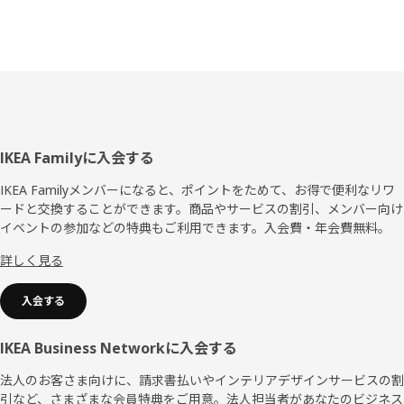
フ
IKEA Familyに入会する
ッ
IKEA Familyメンバーになると、ポイントをためて、お得で便利なリワ
ードと交換することができます。商品やサービスの割引、メンバー向け
タ
イベントの参加などの特典もご利用できます。入会費・年会費無料。
ー
詳しく見る
入会する
IKEA Business Networkに入会する
法人のお客さま向けに、請求書払いやインテリアデザインサービスの割
引など、さまざまな会員特典をご用意。法人担当者があなたのビジネス