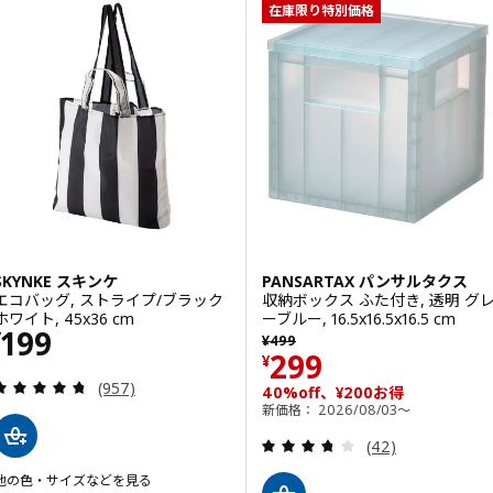
在庫限り特別価格
SKYNKE スキンケ
PANSARTAX パンサルタクス
エコバッグ, ストライプ/ブラック
収納ボックス ふた付き, 透明 グ
ホワイト, 45x36 cm
ーブルー, 16.5x16.5x16.5 cm
価格 ¥ 199
199
以前の価格 ¥ 499
¥
¥
499
価格 ¥ 299
299
¥
レビュー: 4.7 から 5 星です。 総レビュー数:
(957)
40%off、¥200お得
新価格： 2026/08/03～
レビュー: 3.7 
(42)
他の色・サイズなどを見る