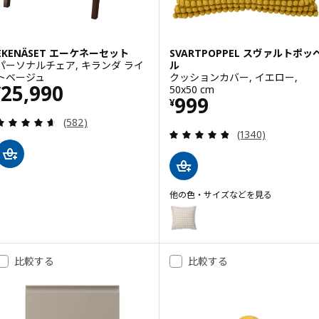
EKENÄSET エーケネーセット
SVARTPOPPEL スヴァルトポッ
パーソナルチェア, キランダ ライ
ル
トベージュ
クッションカバー, イエロー,
価格 ¥ 25990
25,990
50x50 cm
¥
価格 ¥ 999
999
¥
レビュー: 4.6 から 5 星です。 総レビュー数:
(582)
レビュー: 4.8 
(1340)
他の色・サイズなどを見る
SVARTPOPPEL スヴァルトポッペル
オプション: SVARTPOPPEL ス
オプション: SVARTPOPPEL ス
比較する
比較する
オプション: SVARTPOPPEL ス
オプション: SVARTPOPPEL ス