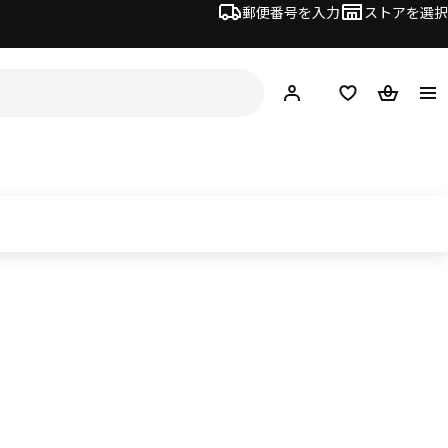
郵便番号を入力
ストアを選択
ログイン・新規入会
欲しいものリスト
カート