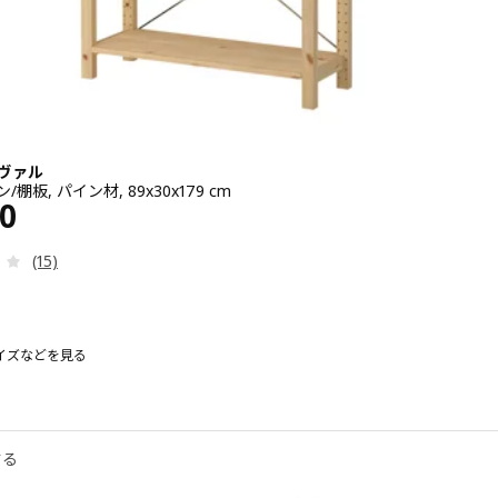
ーヴァル
/棚板, パイン材, 89x30x179 cm
¥ 8690
90
レビュー: 3.5 から 5 星です。 総レビュー数:
(15)
イズなどを見る
ヴァル
 IVAR イーヴァル, 1セクション/棚板, パイン材, 89x50x179 cm
する