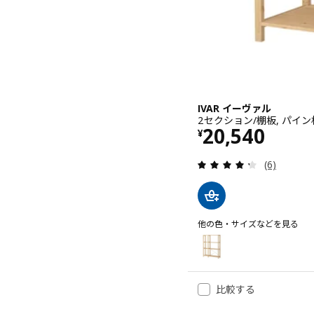
IVAR イーヴァル
2セクション/棚板, パイン材, 
価格 ¥ 2054
20,540
¥
レビュー: 
(6)
他の色・サイズなどを見る
IVAR イーヴァル
オプション: IVAR イーヴァル
比較する