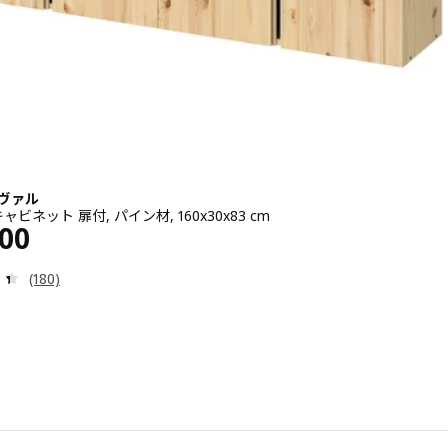
ーヴァル
ビネット 扉付, パイン材, 160x30x83 cm
¥ 24000
000
レビュー: 4.4 から 5 星です。 総レビュー数:
(180)