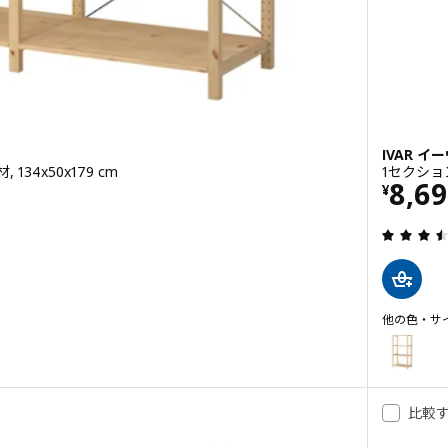
IVAR イ
134x50x179 cm
1セクション
0
価格 
8,6
¥
4.3 から 5 星です。 総レビュー数:
他の色・サ
IVAR イー
, 2セクション/棚板, パイン材, 134x30x179 cm
オプション:
比較