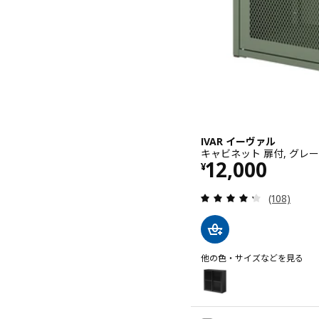
IVAR イーヴァル
キャビネット 扉付, グレーグ
価格 ¥ 12000
12,000
¥
レビュー: 
(108)
他の色・サイズなどを見る
IVAR イーヴァル
オプション: IVAR イーヴァ