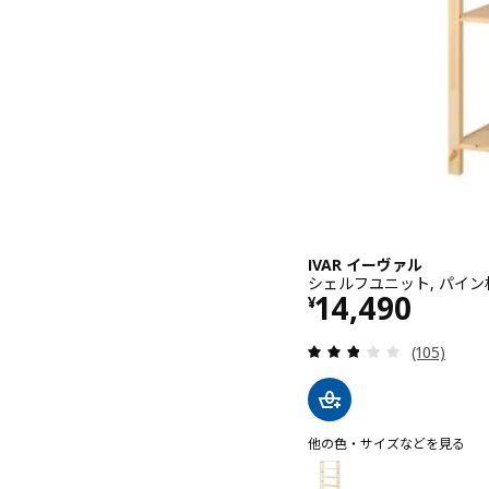
IVAR イーヴァル
シェルフユニット, パイン材, 
価格 ¥ 14490
14,490
¥
レビュー: 
(105)
他の色・サイズなどを見る
IVAR イーヴァル
オプション: IVAR イーヴァ