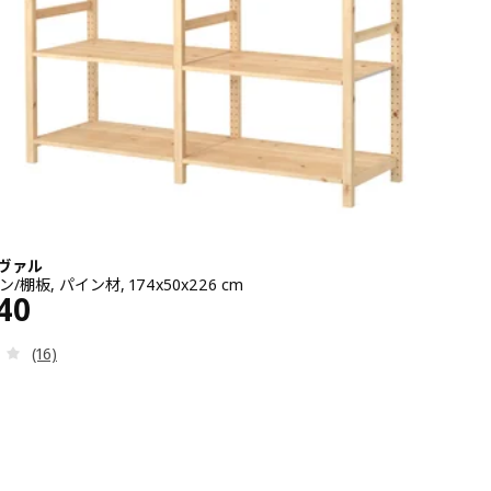
ーヴァル
/棚板, パイン材, 174x50x226 cm
 31240
40
レビュー: 3.6 から 5 星です。 総レビュー数:
(16)