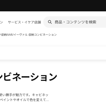
ン
サービス・イケア店舗
フ収納
IVAR/イーヴァル 収納コンビネーション
コンビネーション
な使い勝手が魅力です。キャビネッ
ペイントやオイルで色を変えて、
心地よい空間つくりを楽しんでく