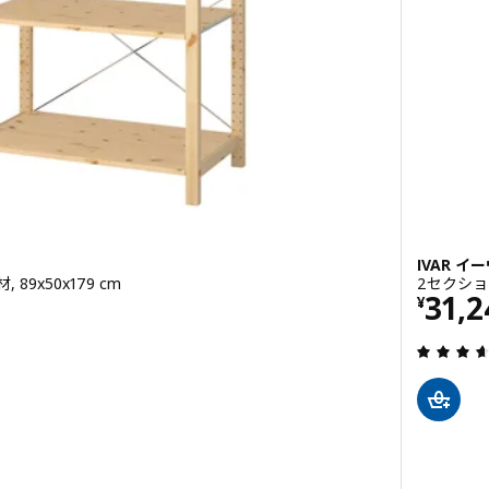
IVAR イ
89x50x179 cm
2セクション
価格 ¥
31,2
¥
2.8 から 5 星です。 総レビュー数:
ル, シェルフユニット, パイン材, 89x30x179 cm