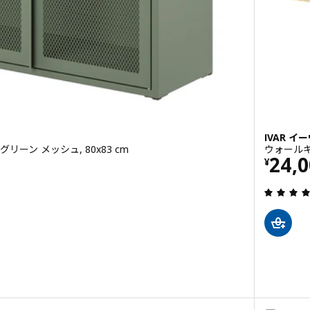
IVAR イ
リーン メッシュ, 80x83 cm
ウォールキャ
価格 
24,
¥
4.3 から 5 星です。 総レビュー数:
ル, キャビネット 扉付, ブラック メッシュ, 80x83 cm