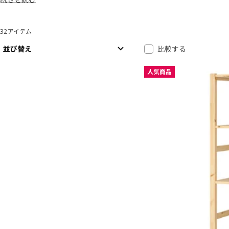
ださい。
32アイテム
並べ替えとフィルター
結果へスキップ
結果リスト
並び替え
比較する
人気商品