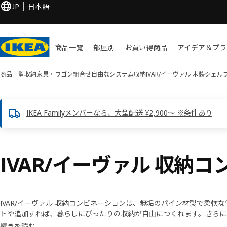
JP
日本語
商品一覧
部屋別
お買い​得商品
アイデア＆プラ
商品一覧
収納家具・ワゴン
組合せ自由なシステム収納
IVAR/イーヴァル 木製シェル
IKEA Familyメンバーなら、大型配送 ¥2,900～ ※条件あり
IVAR/イーヴァル 収納
IVAR/イーヴァル 収納コンビネーションは、無垢のパイン材製で柔軟
トや追加すれば、暮らしにぴったりの収納が自由につくれます。さらに
自分好みにアレンジするのもおすすめ。イケアの収納で、あなただけの
続きを読む