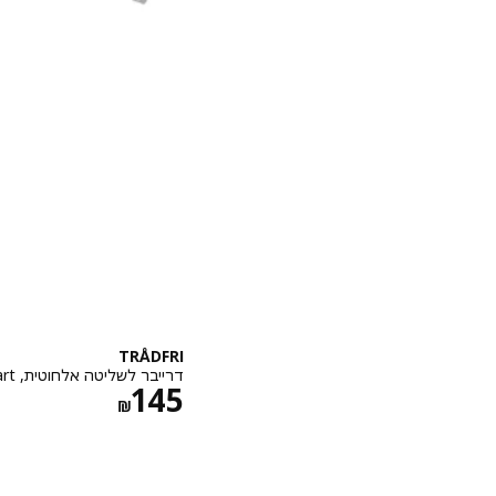
TRÅDFRI
דרייבר לשליטה אלחוטית, smart אפור, 30 וואט
מחיר ‏₪ 145
145
‏₪