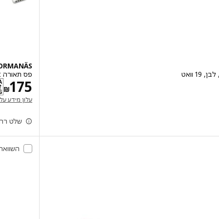
ORMANÄS
פס תאורה LED, smart ניתן לעמעם, אלחוטי/צבעוני, 4 מ'
מ
175
‏₪
עלון מידע על
(נפתח בחלון 
שלט רחו
השוואה