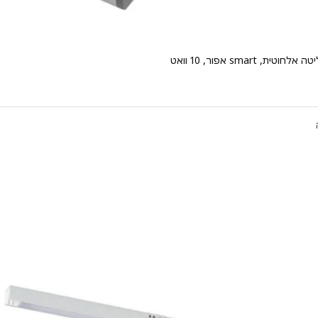
ית, smart אפור, 10 וואט
יר ‏₪ 89