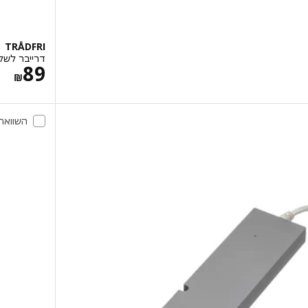
TRÅDFRI
דרייבר לשליטה אלחוט
מח
89
‏₪
השוואה