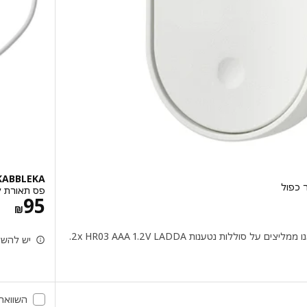
KABBLEKA
פס תאורת לד עם USB, צבע
מחי
95
‏₪
על סוללות נטענות 2x HR03 AAA 1.2V LADDA.
יש להשלים עם דר
השוואה