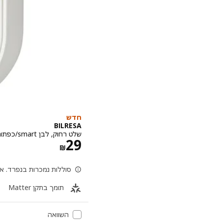
חדש
BILRESA
שלט רחוק, לבן smart/כפתור כפול
מחיר ‏₪ 29
29
‏₪
סוללות נמכרות בנפרד. אנו ממליצים 
תומך בתקן Matter
השוואה