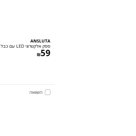
ANSLUTA
ספק אלקטרוני LED עם כבל, לבן, 19 וואט
מחיר ‏₪ 59
59
‏₪
השוואה