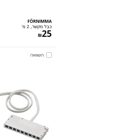
FÖRNIMMA
כבל מקשר, 2 מ'
מחיר ‏₪ 25
25
‏₪
השוואה