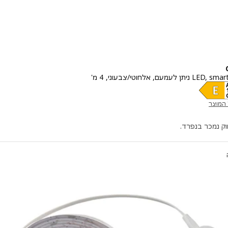
חיר ‏₪ 175
 המוצר
חדש)
ק נמכר בנפרד.