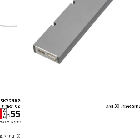
SKYDRAG
פס תאורת לד
מחי
55
‏₪
עלון מידע על
(נפתח בחלון 
ניתן לע