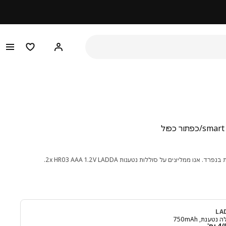
היי! התחברו או הירש
מוצרים מו
 ₪ 29
. אנו ממליצים על סוללות נטענות 2x HR03 AAA 1.2V LADDA.
LA
נטענת, ‎750mAh‏
מחיר ₪ 25/4 יח'
/4 יח'