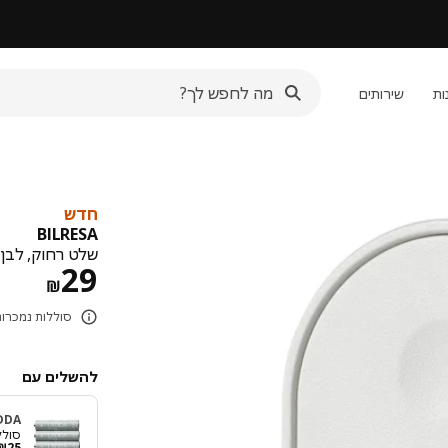
ות
שירותים
חדש
BILRESA
שלט רחוק, לבן smart/כפתור כפול
מחיר
29
₪
סוללות נמכרות בנפרד
להשלים עם
DDA
סוללה 
₪
25