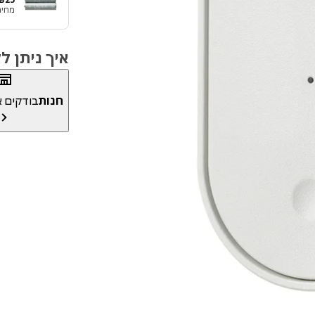
מחיר י‭‬
איך ניתן 
חנות
בודקים את