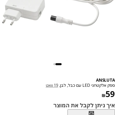
ANSLU
קטרוני LED עם כבל, לבן,
19 וואט
מחיר ₪ 59
₪
ך ניתן לקבל את המוצר