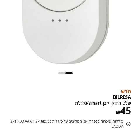
ש
BILR
חוק, לבן smart/גלגלת
מחיר ₪ 45
₪
סוללות נמכרות בנפרד. אנו ממליצים על סוללות נטענות 2x HR03 AAA 1.2V
LADDA.