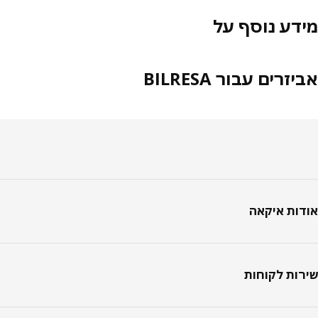
דע נוסף על
זרים עבור BILRESA
טר
ות איקאה
ות לקוחות