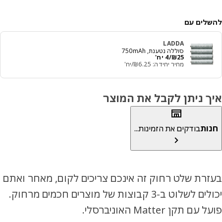
לים עם
LADDA
סוללה נטענת, ‎750mAh‏
מחיר ₪ 25/4 יח'
25
₪
/4 יח'
מחיר יחידה: ‭6.25‬₪/יח'
ך ניתן לקבל את המוצר
ות
בודקים את הזמינות...
רת שלט רחוק זה אינכם צריכים לקום, מאחר ואתם
יכולים לשלוט ב-3 קבוצות של מוצרים חכמים מרחוק.
ם תקן Matter האוניברסלי.