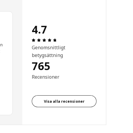
4.7
Recension: 4.7 / 5 stjärnor. Totalt anta
en
Genomsnittligt
t
betygsättning
765
Recensioner
Visa alla recensioner