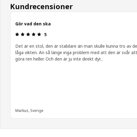
Kundrecensioner
Gör vad den ska
Recension: 5 / 5 stjärnor.
5
Det är en stol, den är stabilare än man skulle kunna tro av d
låga vikten. Än så länge inga problem med att den är svår at
göra ren heller. Och den är ju inte direkt dyr...
Markus, Sverige