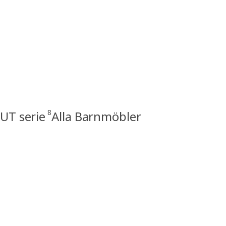
8
T serie
Alla Barnmöbler