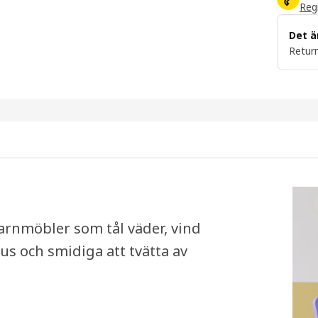
Regi
Det ä
Return
arnmöbler som tål väder, vind
hus och smidiga att tvätta av