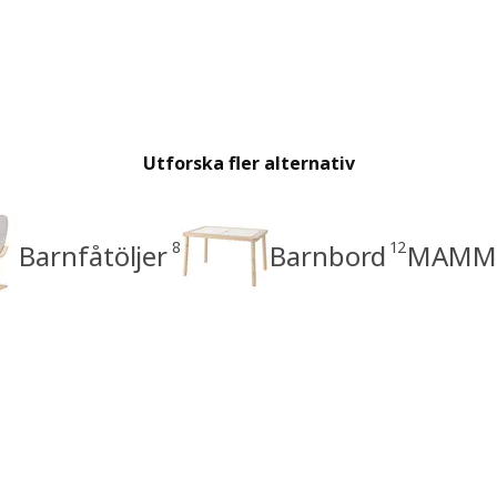
Utforska fler alternativ
8
12
Barnfåtöljer
Barnbord
MAMMU