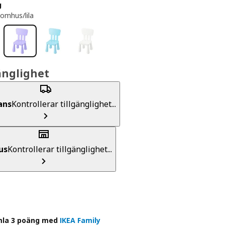
g
omhus/lila
änglighet
ans
Kontrollerar tillgänglighet...
us
Kontrollerar tillgänglighet...
la 3 poäng med
IKEA Family