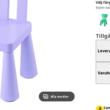
Välj fär
Inom-/ut
Tillg
Lever
Varuh
Alla medier
Sam