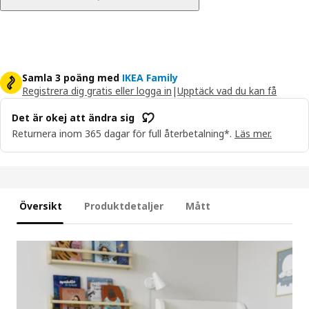
Samla 3 poäng med
IKEA Family
Registrera dig gratis eller logga in
|
Upptäck vad du kan få
Det är okej att ändra sig
Returnera inom 365 dagar för full återbetalning*.
Läs mer.
Översikt
Produktdetaljer
Mått