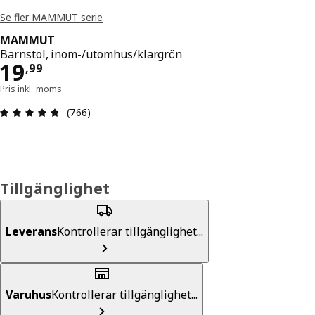
Se fler MAMMUT serie
MAMMUT
Barnstol, inom-/utomhus/klargrön
Pris 19,99
19
,
99
Pris inkl. moms
Recension: 4.7 / 5 stjärnor. Totalt antal recensio
(766)
Tillgänglighet
Leverans
Kontrollerar tillgänglighet...
Varuhus
Kontrollerar tillgänglighet...