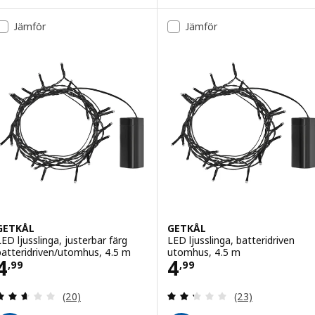
Jämför
Jämför
GETKÅL
GETKÅL
LED ljusslinga, justerbar färg
LED ljusslinga, batteridriven
batteridriven/utomhus, 4.5 m
utomhus, 4.5 m
Pris 4,99
Pris 4,99
4
4
,
99
,
99
Recension: 2.6 utanför 5 stjärnor. Totalt antal re
Recension: 2.3 ut
(20)
(23)