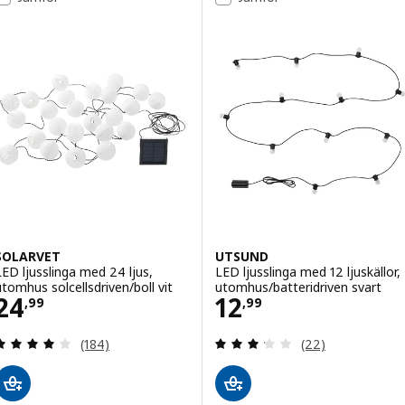
SOLARVET
UTSUND
LED ljusslinga med 24 ljus,
LED ljusslinga med 12 ljuskällor,
utomhus solcellsdriven/boll vit
utomhus/batteridriven svart
Pris 24,99
Pris 12,99
24
12
,
99
,
99
Recension: 3.9 utanför 5 stjärnor. Totalt antal re
Recension: 3.2 ut
(184)
(22)