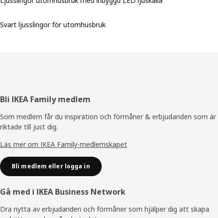
Ljusslingor utomhusbruk med inbyggd LED ljuskälla
Svart ljusslingor för utomhusbruk
Sidfot
Bli IKEA Family medlem
Som medlem får du inspiration och förmåner & erbjudanden som är
riktade till just dig.
Läs mer om IKEA Family-medlemskapet
Bli medlem eller logga in
Gå med i IKEA Business Network
Dra nytta av erbjudanden och förmåner som hjälper dig att skapa