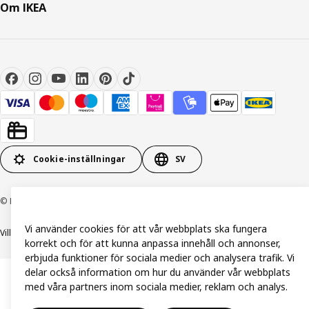
Om IKEA
Cookie-inställningar
SV
© Inter IKEA Systems B.V. 1999-2026
Vi använder cookies för att vår webbplats ska fungera
Villkor
Integritetspolicy och dataskydd
Cookiepolicy
korrekt och för att kunna anpassa innehåll och annonser,
erbjuda funktioner för sociala medier och analysera trafik. Vi
delar också information om hur du använder vår webbplats
med våra partners inom sociala medier, reklam och analys.