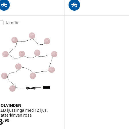
Jämför
SOLVINDEN
LED ljusslinga med 12 ljus,
batteridriven rosa
Pris 8,99
8
,
99