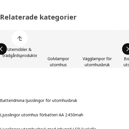
Relaterade kategorier
Hoppa över listan med produktkategorier
Utemöbler &
trädgårdsprodukter
Golvlampor
Vägglampor för
Bo
utomhus
utomhusbruk
ut
Batteridrivna ljusslingor för utomhusbruk
Ljusslingor utomhus förbatteri AA 2450mah