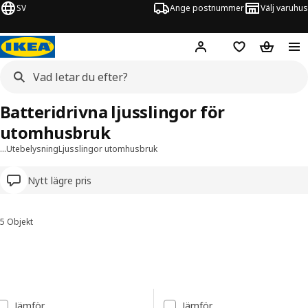
SV
Ange postnummer
Välj varuhus
Hej!
Logga in
Inköpslista
Varukorg
Batteridrivna ljusslingor för
utomhusbruk
…
Utebelysning
Ljusslingor utomhusbruk
Nytt lägre pris
5 Objekt
Sortera och filtrera
Gå till resultaten
Resultatlista
Jämför
Jämför