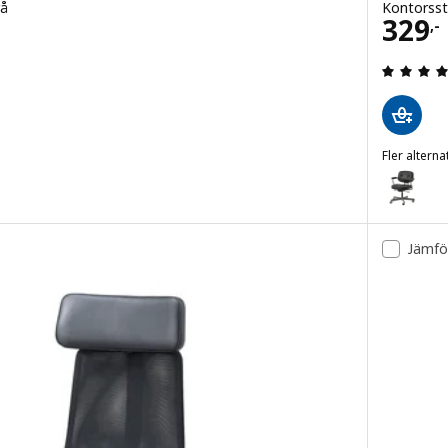
rå
Kontorsst
Pris 
329
,-
4.2 utanför 5 stjärnor. Totalt antal recensioner:
Fler alterna
ALEFJÄLL
Alternativ
Jämfö