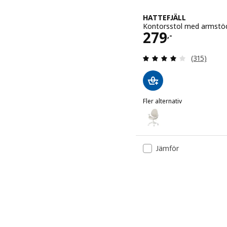
HATTEFJÄLL
Kontorsstol med armstöd
Pris 279,-
279
,-
Recension: 
(315)
Fler alternativ
HATTEFJÄLL
Alternativ: HATTEFJÄLL, 
Alternativ: HATTEFJÄLL,
Jämför
Alternativ: HATTEFJÄLL, 