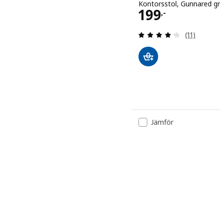
Kontorsstol, Gunnared g
Pris 199,-
199
,-
Recension: 
(11)
Jämför