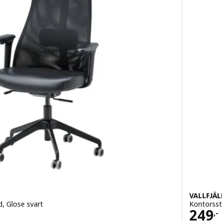
VALLFJÄL
, Glose svart
Kontorsst
Pris 
249
,-