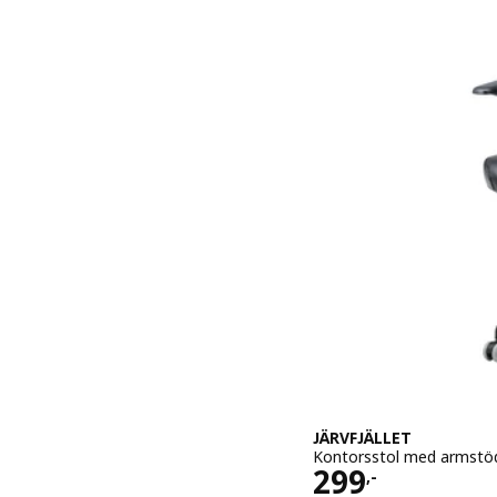
JÄRVFJÄLLET
Kontorsstol med armstöd
Pris 299,-
299
,-