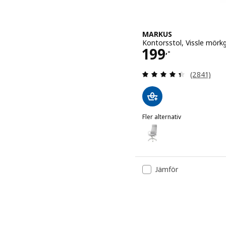
MARKUS
Kontorsstol, Vissle mörk
Pris 199,-
199
,-
Recension: 
(2841)
Fler alternativ
MARKUS
Alternativ: MARKUS, Konto
Jämför