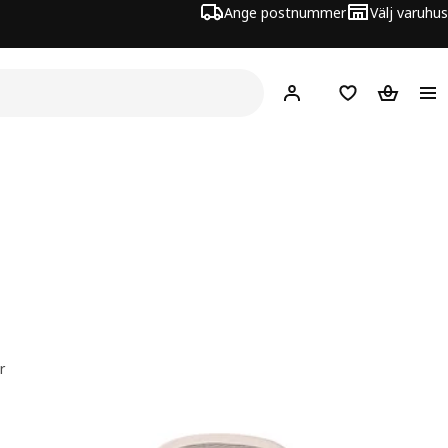
Ange postnummer
Välj varuhus
Hej!
Logga in
Inköpslista
Varukorg
r