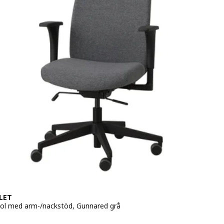
LET
ol med arm-/nackstöd, Gunnared grå
249,-