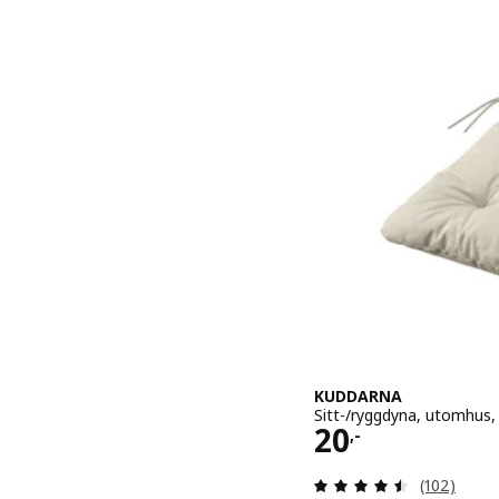
KUDDARNA
Sitt-/ryggdyna, utomhus, 
Pris 20,-
20
,-
Recension: 
(102)