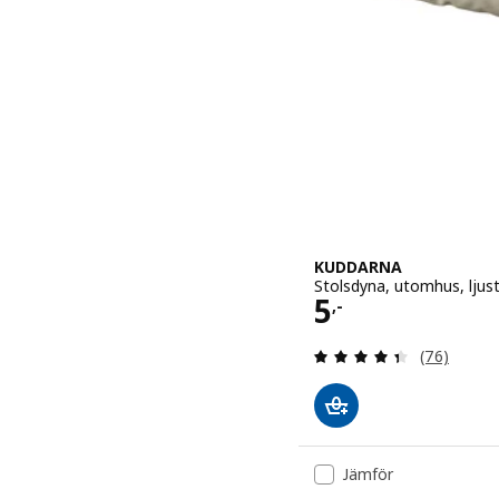
KUDDARNA
Stolsdyna, utomhus, ljus
Pris 5,-
5
,-
Recension: 
(76)
Jämför