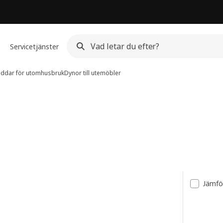
Servicetjänster
uddar för utomhusbruk
Dynor till utemöbler
Jämfö