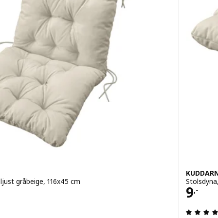
KUDDAR
ljust gråbeige, 116x45 cm
Stolsdyna
Pris 
9
,-
4.5 utanför 5 stjärnor. Totalt antal recensioner: