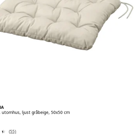
NA
, utomhus, ljust gråbeige, 50x50 cm
9,-
Recension: 4.4 utanför 5 stjärnor. Totalt antal recensioner
(55)