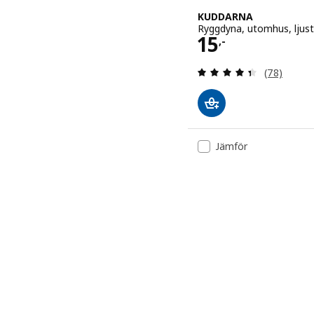
KUDDARNA
Ryggdyna, utomhus, ljus
Pris 15,-
15
,-
Recension: 
(78)
Jämför