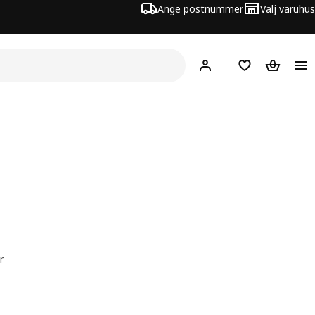
Ange postnummer
Välj varuhus
Hej!
Logga in
Inköpslista
Varukorg
r