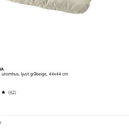
NA
, utomhus, ljust gråbeige, 44x44 cm
8,-
Recension: 4.7 utanför 5 stjärnor. Totalt antal recensioner
(42)
r