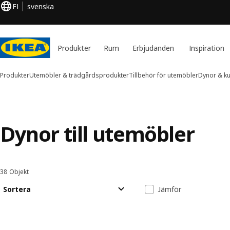
FI
svenska
Produkter
Rum
Erbjudanden
Inspiration
Produkter
Utemöbler & trädgårdsprodukter
Tillbehör för utemöbler
Dynor & k
Dynor till utemöbler
38 Objekt
Sortera och filtrera
Gå till resultaten
Resultatlista
Sortera
Jämför