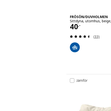
FRÖSÖN/DUVHOLMEN
Sittdyna, utomhus, beig
Pris 40,-
40
,-
Recension: 
(33)
Jämför