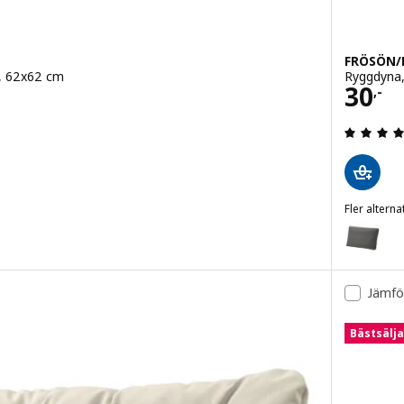
FRÖSÖN
e, 62x62 cm
Ryggdyna,
Pris 
30
,-
4.5 utanför 5 stjärnor. Totalt antal recensioner:
Fler alterna
FRÖSÖN/D
Alternat
Jämfö
Bästsälj