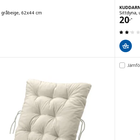
KUDDAR
t gråbeige, 62x44 cm
Sittdyna,
Pris 
20
,-
4.4 utanför 5 stjärnor. Totalt antal recensioner:
Jämfö