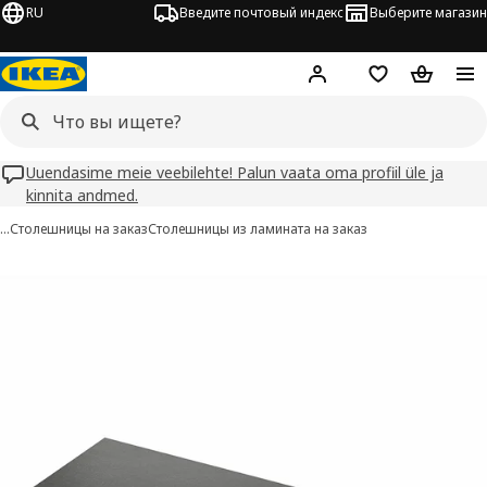
RU
Введите почтовый индекс
Выберите магазин
Hej!
Войти
Список покупо
Корзина 
Uuendasime meie veebilehte! Palun vaata oma profiil üle ja
kinnita andmed.
…
Столешницы на заказ
Столешницы из ламината на заказ
SÄLJAN изображения
 изображения