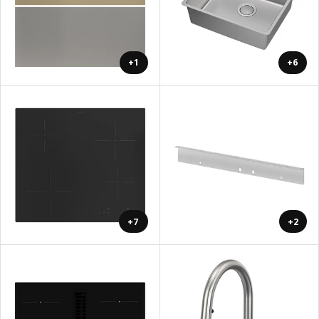
+1
+6
+7
+2