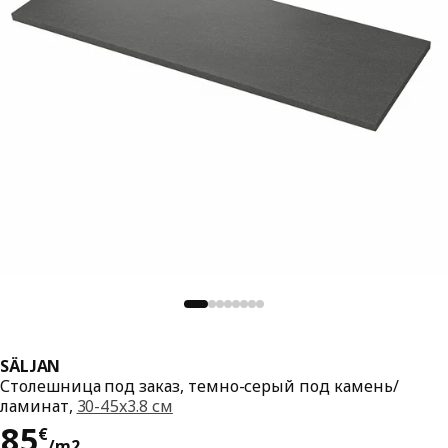
SÄLJAN
Столешница под заказ, темно-серый под камень/
ламинат,
30-45x3.8 см
Цена 85€/m2
85
€
/m2