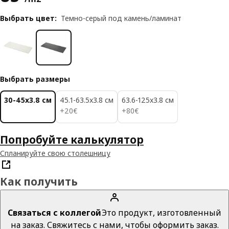
Выбрать цвет
:
Темно-серый под камень/ламинат
Выбрать размеры
30-45x3.8 см
45.1-63.5x3.8 см
63.6-125x3.8 см
20€
80€
+
20
€
+
80
€
Попробуйте калькулятор
Спланируйте свою столешницу
Как получить
Связаться с коллегой
Это продукт, изготовленный
на заказ. Свяжитесь с нами, чтобы оформить заказ.