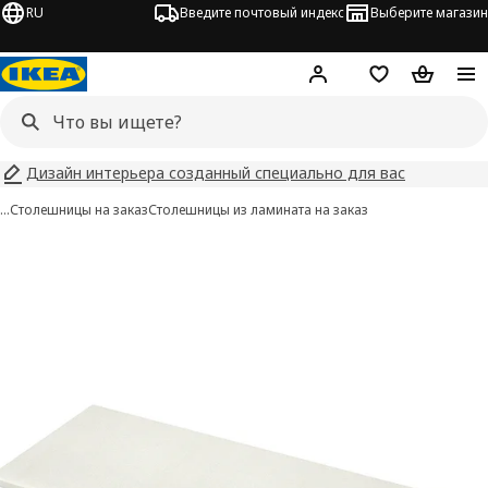
RU
Введите почтовый индекс
Выберите магазин
Hej!
Войти
Список покупо
Корзина 
Дизайн интерьера созданный специально для вас
…
Столешницы на заказ
Столешницы из ламината на заказ
 SÄLJAN изображения
 изображения