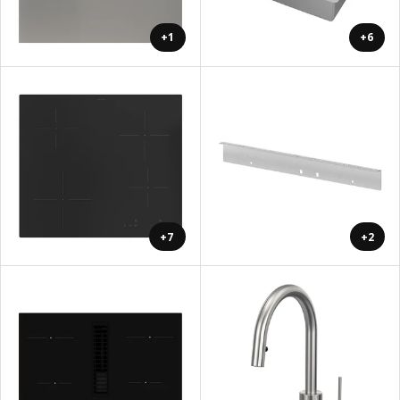
+1
+6
+7
+2