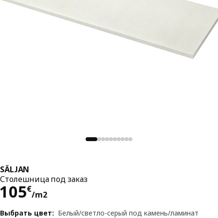
SÄLJAN
Столешница под заказ
Цена 105€/m2
105
€
/m2
Выбрать цвет
:
Белый/светло-серый под камень/ламинат