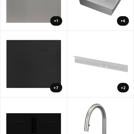
+1
+6
+7
+2