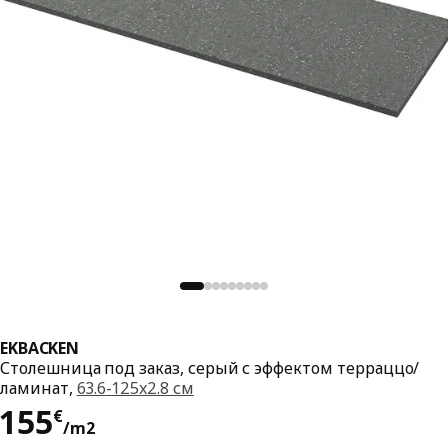
EKBACKEN
Столешница под заказ, серый с эффектом терраццо/
ламинат,
63.6-125x2.8 см
Цена 155€/m2
155
€
/m2