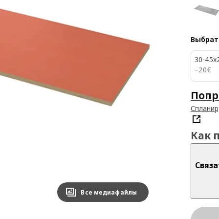
Выбрат
30-45x
20€
−
20
€
Попр
Спланир
Как 
Связа
Все медиафайлы