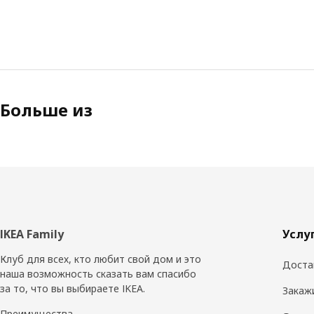
Больше из
Нижний
IKEA Family
Услу
колонтитул
Клуб для всех, кто любит свой дом и это
Доста
наша возможность сказать вам спасибо
за то, что вы выбираете IKEA.
Закаж
Преимущества