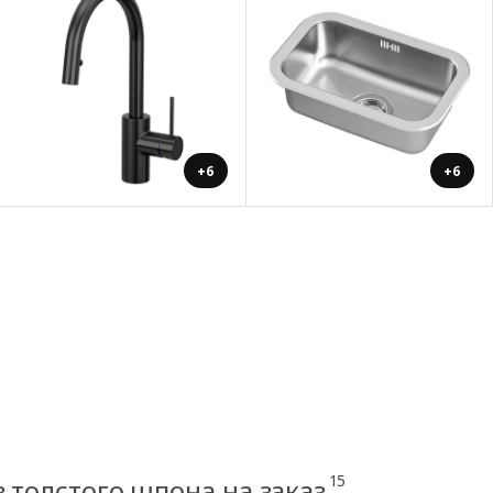
+6
+6
15
 толстого шпона на заказ