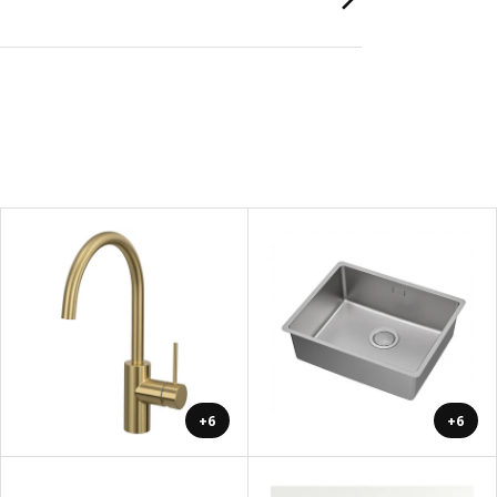
+6
+6