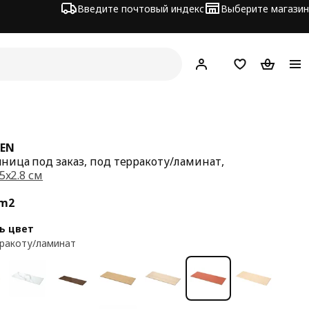
Введите почтовый индекс
Выберите магазин
Hej!
Войти
Список покупо
Корзина 
KEN
ница под заказ, под терракоту/ламинат,
.5x2.8 см
а 95€/m2
m2
ь цвет
ракоту/ламинат