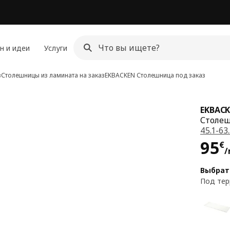
н и идеи
Услуги
з
Столешницы из ламината на заказ
EKBACKEN
Столешница под заказ
EKBAC
Столеш
45.1-63
Цен
95
€
/
Выбрат
Под тер