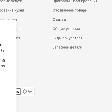
совые услуги
Программы планирования
рование кухни
Отозванные товары
овка кухни
Отзывы
н интерьера
Общие условия
 помещения
Гиды покупателя
ть
а
Запасные детали
ать
 об
 по