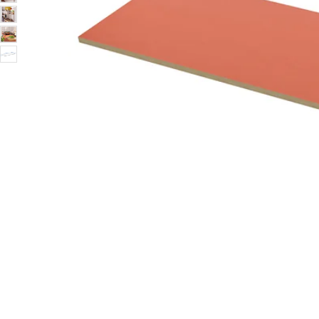
Image zoomed out, normal view