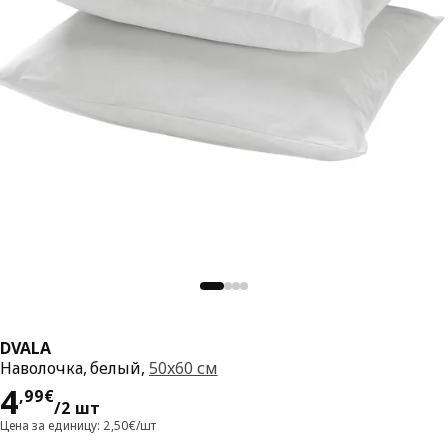
DVALA
Наволочка, белый,
50x60 см
Цена 4,99€/2 шт
4
,
99
€
/2 шт
Цена за единицу: 2,50€/шт