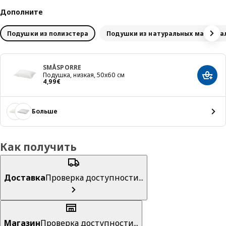
Дополните
Подушки из полиэстера
Подушки из натуральных материа
SMÅSPORRE
Подушка, низкая, 50x60 см
Добав
Цена 4,99€
4
,
99
€
Больше
Как получить
Доставка
Проверка доступности...
Магазин
Проверка доступности...