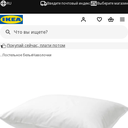
RU
Введите почтовый индекс
Выберите магазин
Hej!
Войти
Список покупо
Корзина 
Покупай сейчас, плати потом
…
Постельное белье
Наволочки
DVALA изображения
 изображения