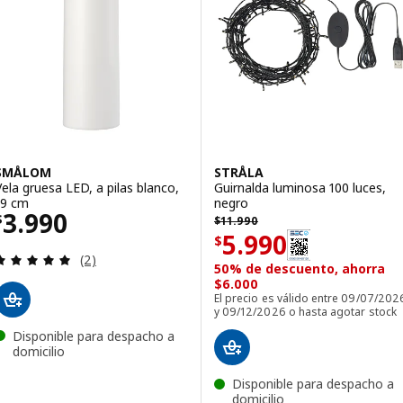
SMÅLOM
STRÅLA
Vela gruesa LED, a pilas blanco,
Guirnalda luminosa 100 luces,
19 cm
negro
Precio $ 3990
3.990
$ 11990
$
$
11.990
Precio $ 5990
5.990
$
Revisa: 5 de 5 estrellas. Total opiniones:
(2)
50% de descuento, ahorra
$6.000
El precio es válido entre 09/07/202
y 09/12/2026 o hasta agotar stock
Disponible para despacho a
domicilio
Disponible para despacho a
domicilio