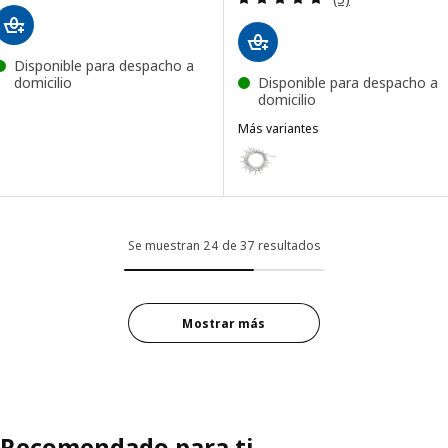
Disponible para despacho a
domicilio
Disponible para despacho a
domicilio
Más variantes
LEDFYR
Opción: LEDFYR, Guirnalda de lu
Se muestran 24 de 37 resultados
Mostrar más
Recomendado para ti