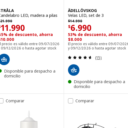
STRÅLA
ÄDELLÖVSKOG
Candelabro LED, madera a pilas
Velas LED, set de 3
 21990
$ 14990
$
21.990
$
14.990
Precio $ 11990
Precio $ 6990
11.990
6.990
$
$
45% de descuento, ahorra
53% de descuento, ahorra
$10.000
$8.000
l precio es válido entre 09/07/2026
El precio es válido entre 09/07/202
y 09/12/2026 o hasta agotar stock
y 09/12/2026 o hasta agotar stock
Revisa: 4.6 de 5 
(15)
Disponible para despacho a
domicilio
Disponible para despacho a
domicilio
Comparar
Comparar