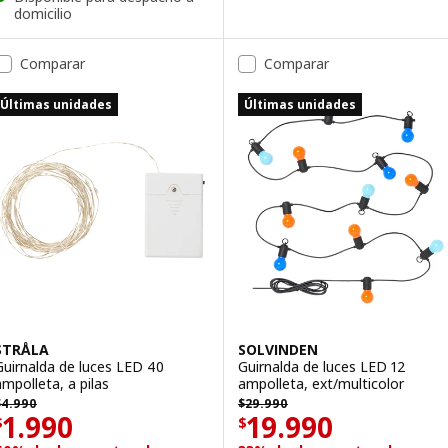
domicilio
Comparar
Comparar
Últimas unidades
Últimas unidades
STRÅLA
SOLVINDEN
Guirnalda de luces LED 40
Guirnalda de luces LED 12
ampolleta, a pilas
ampolleta, ext/multicolor
 4990
$ 29990
$
4.990
$
29.990
Precio $ 1990
Precio $ 19990
1.990
19.990
$
$