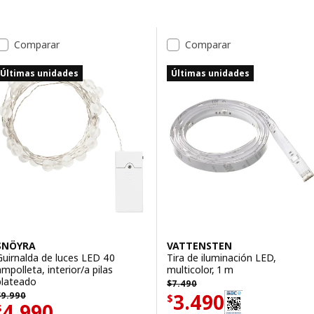
Saltar a resultados
Lista de resultados
Comparar
Comparar
Últimas unidades
Últimas unidades
SNÖYRA
VATTENSTEN
Guirnalda de luces LED 40
Tira de iluminación LED,
ampolleta, interior/a pilas
multicolor, 1 m
$ 7490
plateado
$
7.490
 9990
Precio $ 3490
3.490
$
9.990
$
Precio $ 4990
4.990
$