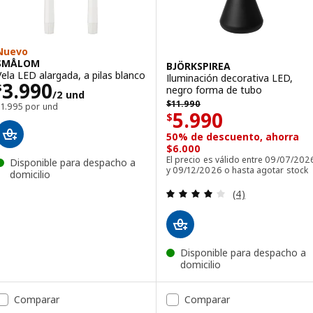
Nuevo
SMÅLOM
BJÖRKSPIREA
Vela LED alargada, a pilas blanco
Iluminación decorativa LED,
Precio $ 3990/2 und
3.990
$
negro forma de tubo
/2 und
$ 11990
$
11.990
$1.995 por und
Precio $ 5990
5.990
$
50% de descuento, ahorra
$6.000
El precio es válido entre 09/07/202
Disponible para despacho a
y 09/12/2026 o hasta agotar stock
domicilio
Revisa: 4 de 5 es
(4)
Disponible para despacho a
domicilio
Comparar
Comparar