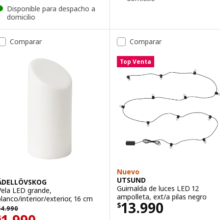
Disponible para despacho a
domicilio
Comparar
Comparar
Top Venta
Nuevo
UTSUND
ÄDELLÖVSKOG
Guirnalda de luces LED 12
Vela LED grande,
ampolleta, ext/a pilas negro
blanco/interior/exterior, 16 cm
Precio $ 13990
13.990
$
 4990
$
4.990
Precio $ 1990
$