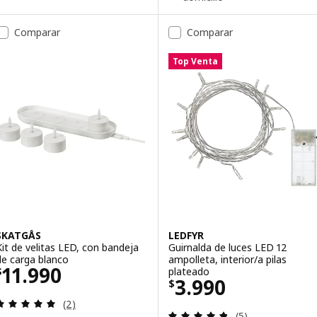
Comparar
Comparar
Top Venta
SKATGÅS
LEDFYR
Kit de velitas LED, con bandeja
Guirnalda de luces LED 12
de carga blanco
ampolleta, interior/a pilas
Precio $ 11990
11.990
plateado
$
Precio $ 3990
3.990
$
Revisa: 5 de 5 estrellas. Total opiniones:
(2)
Revisa: 4.8 de 5 
(5)