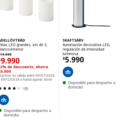
ÄDELLÖVTRÄD
SKAFTSÄRV
Velas LED grandes, set de 3,
Iluminación decorativa LED,
blanco/interior
regulación de intensidad
 14990
luminosa
$
14.990
Precio $ 5990
5.990
Precio $ 9990
9.990
$
$
33% de descuento, ahorra
$5.000
l precio es válido entre 09/07/2026
y 09/12/2026 o hasta agotar stock
Disponible para despacho a
Revisa: 4.3 de 5 estrellas. Total opiniones:
domicilio
(4)
Disponible para despacho a
domicilio