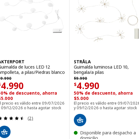
AKTERPORT
STRÅLA
Guirnalda de luces LED 12
Guirnalda luminosa LED 10,
ampolleta, a pilas/Piedras blanco
bengala/a pilas
 9990
$ 9990
$
9.990
$
9.990
Precio $ 4990
Precio $ 4990
4.990
4.990
$
$
50% de descuento, ahorra
50% de descuento, ahorra
$5.000
$5.000
l precio es válido entre 09/07/2026
El precio es válido entre 09/07/202
y 09/12/2026 o hasta agotar stock
y 09/12/2026 o hasta agotar stock
Revisa: 4.5 de 5 estrellas. Total opiniones:
(2)
Disponible para despacho a
domicilio