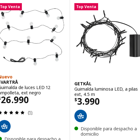
Top Venta
Top Venta
Nuevo
SVARTRÅ
GETKÅL
Guirnalda de luces LED 12
Guirnalda luminosa LED, a pilas
ampolleta, ext negro
ext, 4.5 m
Precio $ 26990
26.990
Precio $ 3990
3.990
$
$
Revisa: 5 de 5 estrellas. Total opiniones:
(1)
Disponible para despacho a
domicilio
Disponible para despacho a