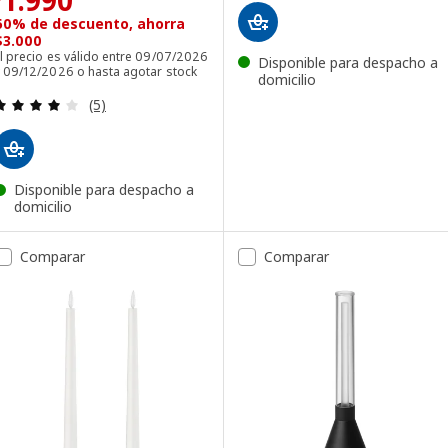
1.990
60% de descuento, ahorra
$3.000
l precio es válido entre 09/07/2026
Disponible para despacho a
y 09/12/2026 o hasta agotar stock
domicilio
Revisa: 4 de 5 estrellas. Total opiniones:
(5)
Disponible para despacho a
domicilio
Comparar
Comparar