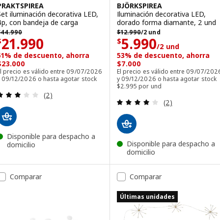
PRAKTSPIREA
BJÖRKSPIREA
Set iluminación decorativa LED,
Iluminación decorativa LED,
4p, con bandeja de carga
dorado forma diamante, 2 und
$ 44990
$ 12990/2 und
$
44.990
$
12.990
/2 und
Precio $ 21990
Precio $ 5990/2
21.990
5.990
$
$
/2 und
51% de descuento, ahorra
53% de descuento, ahorra
$23.000
$7.000
l precio es válido entre 09/07/2026
El precio es válido entre 09/07/202
y 09/12/2026 o hasta agotar stock
y 09/12/2026 o hasta agotar stock
$2.995 por und
Revisa: 3 de 5 estrellas. Total opiniones:
(2)
Revisa: 4 de 5 es
(2)
Disponible para despacho a
Disponible para despacho a
domicilio
domicilio
Comparar
Comparar
Últimas unidades