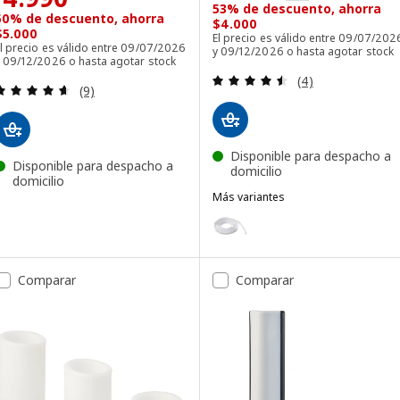
53% de descuento, ahorra
50% de descuento, ahorra
$4.000
$5.000
El precio es válido entre 09/07/202
l precio es válido entre 09/07/2026
y 09/12/2026 o hasta agotar stock
y 09/12/2026 o hasta agotar stock
Revisa: 4.5 de 5 
(4)
Revisa: 4.6 de 5 estrellas. Total opiniones:
(9)
Disponible para despacho a
Disponible para despacho a
domicilio
domicilio
Más variantes
VATTENSTEN
Opción: VATTENSTEN, Tira de ilu
Comparar
Comparar