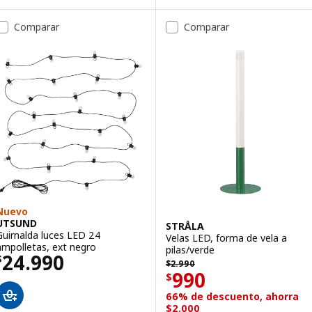
Comparar
Comparar
Nuevo
UTSUND
STRÅLA
Guirnalda luces LED 24
Velas LED, forma de vela a
ampolletas, ext negro
pilas/verde
Precio $ 24990
24.990
$
$ 2990
$
2.990
Precio $ 990
990
$
66% de descuento, ahorra
$2.000