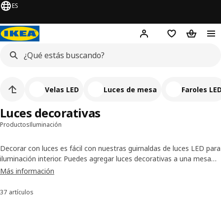
ES
Inicia sesión o regístrat
Favoritos
Carrito 
Velas LED
Luces de mesa
Faroles LE
Luces decorativas
Productos
Iluminación
Decorar con luces es fácil con nuestras guirnaldas de luces LED para
iluminación interior. Puedes agregar luces decorativas a una mesa
festiva, al dormitorio para un toque romántico, o moverlas donde
Más información
tú quieras para ambientar tu espacio.
37 artículos
Ordenar y filtrar