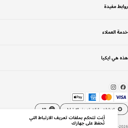
بط مفيدة
ة العملاء
 هي ايكيا
إعدادات ملفات تعريف الارتباط
AR
أنت تتحكم بملفات تعريف الارتباط التي
تُحفظ على جهازك
Inter IKEA Systems B.V. 1999-20