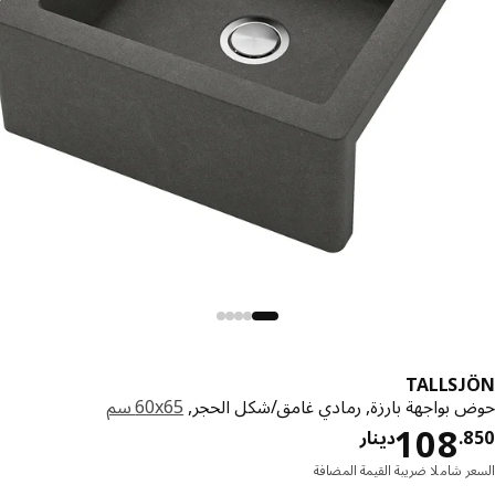
TALLSJ
 بواجهة بارزة, رمادي غامق/شكل الحجر,
‎60x65 سم‏
دينار 108.850
108
.
دينار
ر شاملا ضريبة القيمة المضافة