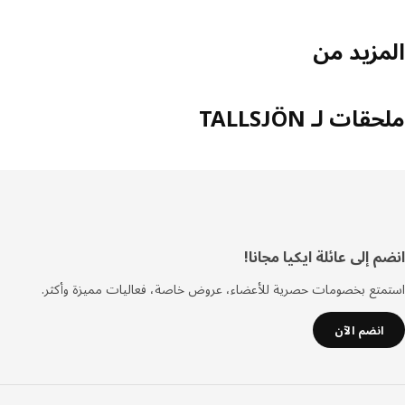
مزيد من
ات لـ TALLSJÖN
فل
 إلى عائلة ايكيا مجانا!
صفحة
تع بخصومات حصرية للأعضاء، عروض خاصة، فعاليات مميزة وأكثر.
انضم الآن