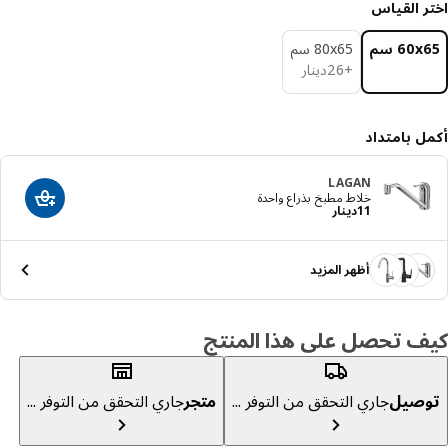
ر القياس
‎60 سم‏
‎80x65 سم‏
دينار 26
+
26
دينار
ل بامتداد
LAGAN
خلاط مطبخ بذراع واحدة
اضف الى الس
دينار 11
11
دينار
أظهر المزيد
ف تحصل على هذا المنتج
صيل
جاري التحقق من التوفر ...
متجر
جاري التحقق من التوفر ...