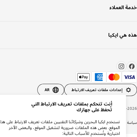
ة العملاء
 هي ايكيا
إعدادات ملفات تعريف الارتباط
AR
أنت تتحكم بملفات تعريف الارتباط التي
Inter IKEA Systems B.V. 1999-20
تُحفظ على جهازك
تستخدم ايكيا البحرين وشركائنا التقنيين ملفات تعريف الارتباط على هذا
ة الخصوصية
سياسة الكوكيز
الشروط والأحكام
الموقع. بعض هذه الملفات ضرورية لتشغيل الموقع، والبعض الآخر
اختيارية وتُستخدم للأسباب التالية: