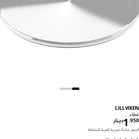
LILLVI
ء
دينار 1.950
1
.
دينار
ر شاملا ضريبة القيمة المضافة