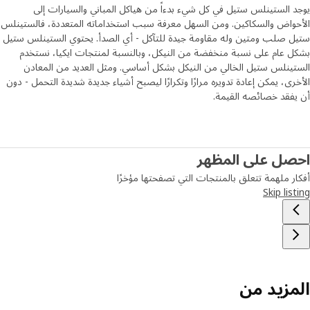
 الستينلس ستيل في كل شيء بدءاً من هياكل المباني والسيارات إلى
واض والسكاكين. ومن السهل معرفة سبب استخداماته المتعددة، فالستينلس
 صلب ومتين وله مقاومة جيدة للتآكل - أي الصدأ. يحتوي الستينلس ستيل
 عام على نسبة منخفضة من النيكل، وبالنسبة لمنتجات ايكيا، نستخدم
ينلس ستيل الخالي من النيكل بشكل أساسي. ومثل العديد من المعادن
رى، يمكن إعادة تدويره مرارًا وتكرارًا ليصبح أشياء جديدة شديدة التحمل - دون
فقد خصائصه القيمة.
صل على المظهر
ر ملهمة تتعلق بالمنتجات التي تصفحتها مؤخرًا
Skip lis
مزيد من