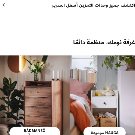
شف جميع وحدات التخزين أسفل السرير
ة نومك، منظمة دائمًا
 القائمة
RÅDMANSÖ
HAUGA مجموعة