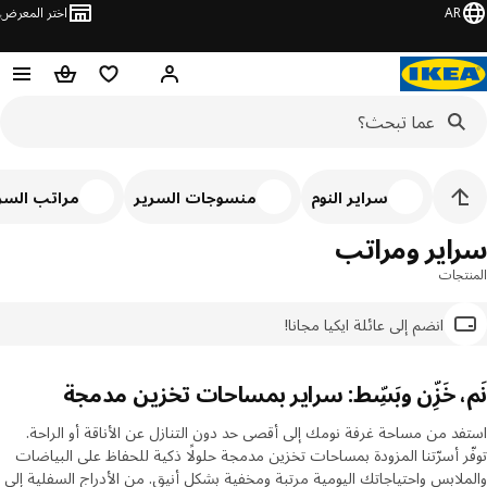
AR
اختر المعرض
مرحبًا! سجل الدخول
قائمة المفضلة
سلة التسوق
سراير النوم
منسوجات السرير
مراتب السرير
اير ومراتب
تجات
انضم إلى عائلة ايكيا مجانا!
، خَزِّن وبَسِّط: سراير بمساحات تخزين مدمجة
د من مساحة غرفة نومك إلى أقصى حد دون التنازل عن الأناقة أو الراحة.
ر أسرّتنا المزودة بمساحات تخزين مدمجة حلولًا ذكية للحفاظ على البياضات
لابس واحتياجاتك اليومية مرتبة ومخفية بشكل أنيق. من الأدراج السفلية إلى