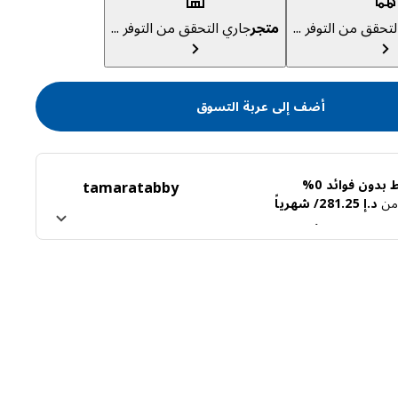
تحقق من التوفر ...
متجر
جاري التحقق من التوفر ...
أضف إلى عربة التسوق
بدون فوائد 0%
tamara
tabby
ً من
د.إ 281.25/ شهرياً
ن تابي
اعرف المزيد عن تمارا