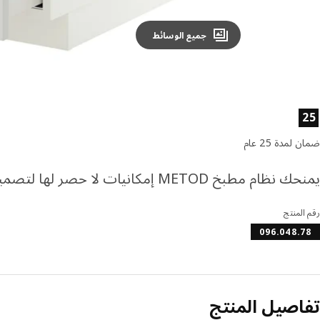
جميع الوسائط
صائص المنتج
25
ضمان لمدة 25 عام
يمنحك نظام مطبخ METOD إمكانيات لا حصر لها لتصميم مطبخ أحلامك.
رقم المنتج
096.048.78
تفاصيل المنتج