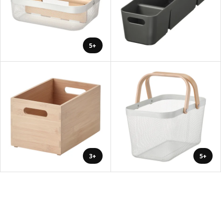
+5
+3
+5