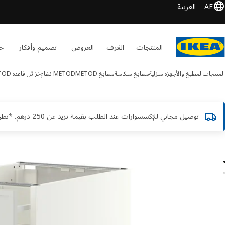
AE
العربية
المنتجات
الغرف
العروض
تصميم وأفكار
خد
المنتجات
المطبخ والأجهزة منزلية
مطابخ متكاملة
مطابخ METOD
METOD نظام
خزائن قاعدة METOD
توصيل مجاني للإكسسوارات عند الطلب بقيمة تزيد عن 250 درهم. *تطبق الشروط والأحكام
METOD / MAXIMER الصور
طي الصور