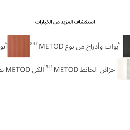
استكشاف المزيد من الخيارات
847
أبواب وأدراج من نوع METOD
أبو
1541
خزائن الحائط METOD
الكل METOD نظام