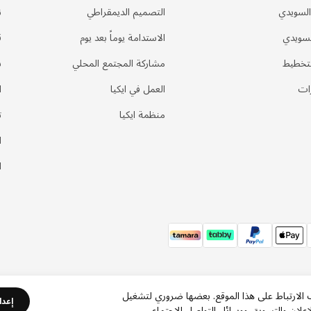
السويدي
التصميم الديمقراطي
ن
لسويدي
الاستدامة يوماً بعد يوم
ق
لتخطيط
مشاركة المجتمع المحلي
س
ات
العمل في ايكيا
ا
منظمة ايكيا
ت
ا
ا
ف الارتباط على هذا الموقع. بعضها ضروري لتشغيل
إعدا
علان والتسويق ووسائل التواصل الاجتماعي