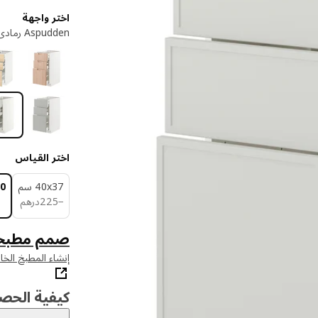
اختر واجهة
Aspudden رمادي فاتح
اختر القياس
‎40x37 سم‏
60
درهم 25
−
225
درهم
صمم مطبخ
إنشاء المطبخ الخ
كيفية الحص