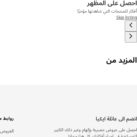
احصل على المظهر
أفكار للمنتجات التي شاهدتها مؤخرًا
Skip listing
المزيد من
سفل
انضم الى عائلة ايكيا
روابط م
لصفحة
احصل على عروض حصرية وإلهام وغير ذلك الكثير
العروض
للمساعدة في إحياء أفكارك. كل هذا مجانا.