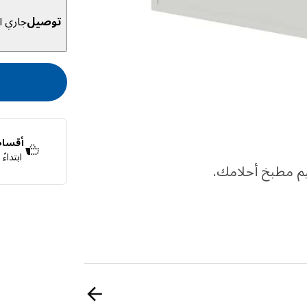
توصيل
جاري ال
أقساط 
ابتداء
قسّمها إلى 4 دفعات بدون فوائد
اعرف المزيد ع