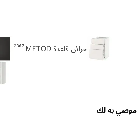
2367
خزائن قاعدة METOD
موصي به لك