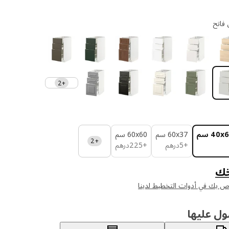
+2
‎40x سم‏
‎60x37 سم‏
‎60x60 سم‏
+2
2
درهم 5
درهم 225
+
5
درهم
+
225
درهم
ك
اص بك في أدوات التخطيط لدينا
ول عليها