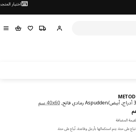
اختيار المتجر
تتبع الطلب
قائمة التسوق
مرحباً! تسجيل الدخول أو الاشتراك
سلة التسوق
METOD 
‎40x60 سم‏
السعر درهم 1125
م
قيمة المضافة
باع على حدة. يتم استكمالها بأرجل وقاعدة، تُباع على حدة.