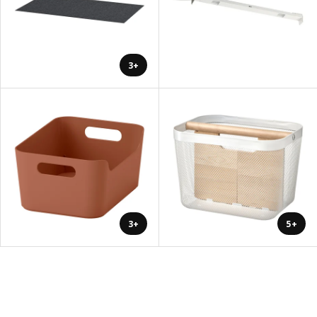
+3
+3
+5