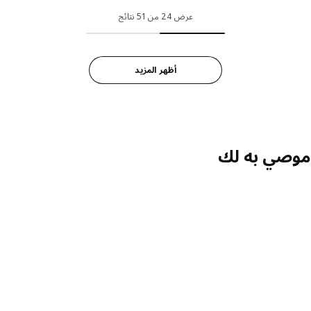
إختيار: METOD, خزانة قاعدة لحوض مع بابين/واجهة, أبيض/Axstad رمادي-أخضر, ‎80x60 سم‏
عرض 24 من 51 نتائج
إختيار: METOD, خزانة قاعدة لحوض مع بابين/واجهة, أبيض/Voxtorp بني-رمادي غامق لامع, ‎80x60 سم‏
إختيار: METOD, خزانة قاعدة لحوض مع بابين/واجهة, أبيض/Lerhyttan أزرق, ‎80x60 سم‏
أظهر المزيد
إختيار: METOD, خزانة قاعدة لحوض مع بابين/واجهة, أسود-رمادي/Lerhyttan أسود, ‎80x60 سم‏
صي به لك