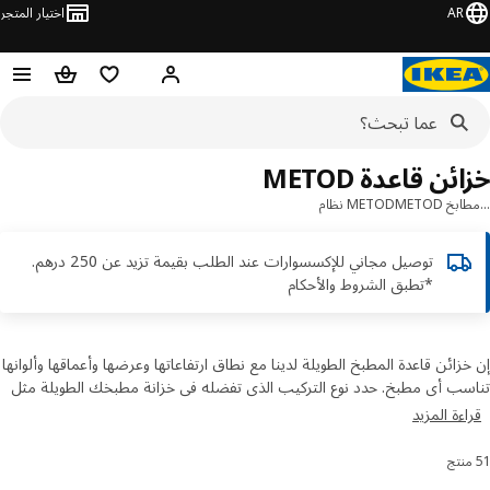
AR
اختيار المتجر
قائمة التسوق
سلة التسوق
مرحباً! تسجيل الدخول أو الاشتر
ئن قاعدة METOD
خ METOD
METOD نظام
توصيل مجاني للإكسسوارات عند الطلب بقيمة تزيد عن 250 درهم.
*تطبق الشروط والأحكام
زائن قاعدة المطبخ الطويلة لدينا مع نطاق ارتفاعاتها وعرضها وأعماقها وألوانها
ب أي مطبخ. حدد نوع التركيب الذي تفضله في خزانة مطبخك الطويلة مثل
فف القابلة للتعديل أو الخزانات الزاوية. اكتشف واشتر خزائن قاعدة للمطبخ
ءة المزيد
الإنترنت.
رز والتصفية