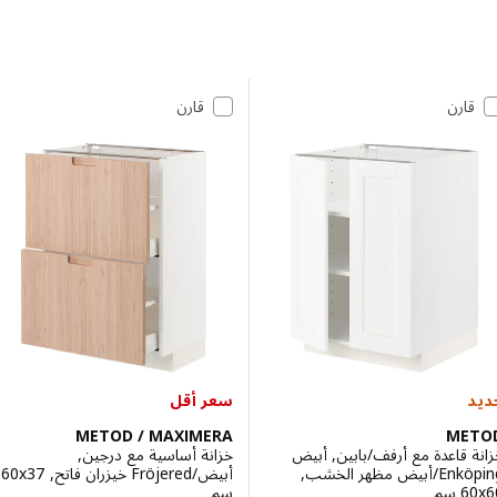
 إلى النتائج
مة النتائج
قارن
قارن
سعر أقل
METOD / MAXIMERA
ME
 قاعدة مع أرفف/بابين, أبيض
خزانة أساسية مع درجين,
Enköping/أبيض مظهر الخشب,
أبيض/Fröjered خيزران فاتح, ‎60x37
سم‏
سم‏