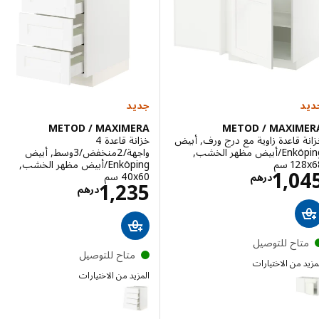
إختيار: METOD, خزانة قاعدة/تركيبات سحب داخلية, أبيض/Ringhult رمادي فاتح, ‎30x60 سم‏
جديد
METOD / MAXIMERA
METOD / MAXIM
 قاعدة زاوية مع درج ورف, أبيض
خزانة قاعدة 4
Enköping/أبيض مظهر الخشب,
واجهة/2منخفض/3وسط, أبيض
 سم‏
Enköping/أبيض مظهر الخشب,
الاسعار درهم 1045
1,0
‎40x60 سم‏
درهم
الاسعار درهم 5
1,235
درهم
تاح للتوصيل
متاح للتوصيل
 من الاختيارات
METOD / MAXI
المزيد من الاختيارات
إختيار: METOD / MAXIMERA, خزانة قاعدة زاوية مع درج ورف, أبيض/Vallstena أبيض, ‎128x68 سم‏
METOD / MAXIMERA
إختيار: METOD / MAXIMERA, خزانة قاعدة زاوية مع درج ورف, أبيض/Voxtorp بني-رمادي غامق لامع, ‎128x68 سم‏