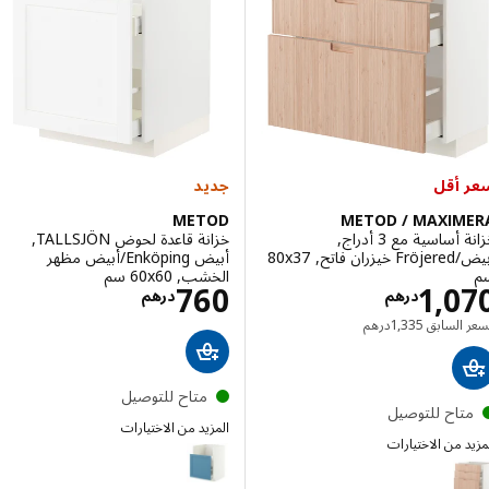
إختيار: METOD, خزانة قاعدة لحوض مزدوج HAVSEN, أبيض/Havstorp أخضر زيتوني, ‎80x60 سم‏
أقل
جديد
METOD
METOD / MAXIM
خزانة أساسية مع 3 أدراج,
خزانة قاعدة لحوض TALLSJÖN,
أبيض/Fröjered خيزران فاتح, ‎80x37
أبيض Enköping/أبيض مظهر
الخشب, ‎60x60 سم‏
الاسعار درهم 1070
الاسعار درهم 60
760
1,0
درهم
درهم
السعر السابق درهم 1335
 السابق
1,335
درهم
متاح للتوصيل
تاح للتوصيل
المزيد من الاختيارات
 من الاختيارات
METOD
METOD / MAXI
إختيار: METOD / MAXIMERA, خزانة أساسية مع 3 أدراج, أبيض/Fröjered خيزران فاتح, ‎80x60 سم‏