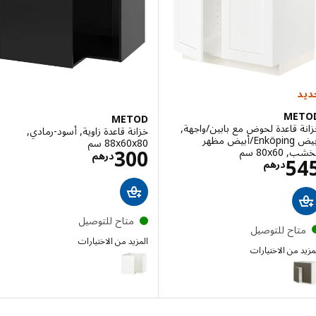
ME
METOD
 قاعدة لحوض مع بابين/واجهة,
خزانة قاعدة زاوية, أسود-رمادي,
أبيض Enköping/أبيض مظهر
‎88x60x80 سم‏
الاسعار درهم 00
‎80x سم‏
300
درهم
الاسعار درهم 545
5
درهم
متاح للتوصيل
تاح للتوصيل
المزيد من الاختيارات
 من الاختيارات
METOD
M
إختيار: METOD, خزانة قاعدة لحوض مع بابين/واجهة, أبيض/Havstorp بيج-بني, ‎80x60 سم‏
إختيار: METOD, خزانة قاعدة لحوض مع بابين/واجهة, أبيض/Askersund مظهر دردار فاتح, ‎80x60 سم‏