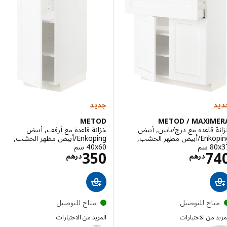
إختيار: METOD, خزانة قاعدة, أسود-رمادي, ‎80x60x80 سم‏
جديد
METOD
METOD / MAXIM
 قاعدة مع درج/بابين, أبيض
خزانة قاعدة مع أرفف, أبيض
Enköping/أبيض مظهر الخشب,
Enköping/أبيض مظهر الخشب,
سم‏
‎40x60 سم‏
الاسعار درهم 740
الاسعار درهم 50
350
7
درهم
درهم
تاح للتوصيل
متاح للتوصيل
 من الاختيارات
المزيد من الاختيارات
METOD
METOD / MAXI