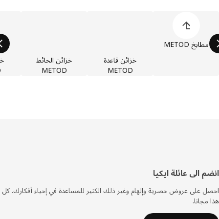
 قائمة فئات المنتجات
مطابخ METOD
خزائن قاعدة
خزائن الحائط
خزائن
TOD
METOD
METOD
فل
م الى عائلة ايكيا
صفحة
 على عروض حصرية وإلهام وغير ذلك الكثير للمساعدة في إحياء أفكارك. كل
مجانا.