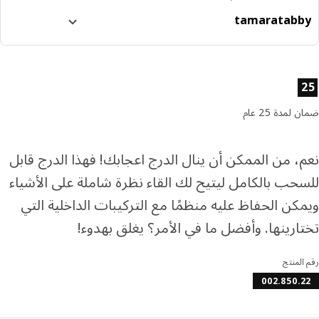
tamara
tabb
ا إلى 4 دفعات بدون فوائد
رف المزيد عن تابي
ئص المنتج
رف المزيد عن تمارا
لمدة 25 عام
، من الممكن أن ينال الدرج اعجابك! فهذا الدرج قابل
حب بالكامل ليتيح لك القاء نظرة شاملة على الأشياء
كن الحفاظ عليه منظمًا مع التركيبات الداخلية التي
ارينها. وأفضل ما في الأمر؟ يغلق بهدوء!
المنتج
002.850.