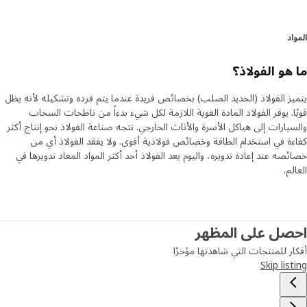
د
هو الفولاذ؟
ز الفولاذ (الحديد الصلب) بخصائص فريدة عندما يتم فرده وتشكيله لأنه يظل
ا. يوفر الفولاذ المادة القوية اللازمة لكل شيء بدءاً من ناطحات السحاب
يارات إلى هياكل الأسرة والأثاث الخارجي. تتجه صناعة الفولاذ نحو إنتاج أكثر
ة في استخدام الطاقة وخصائص فولاذية أقوى. ولا يفقد الفولاذ أي من
صه عند إعادة تدويره، واليوم يعد الفولاذ أحد أكثر المواد المعاد تدويرها في
م.
صل على المظهر
ر للمنتجات التي شاهدتها مؤخرًا
Skip lis