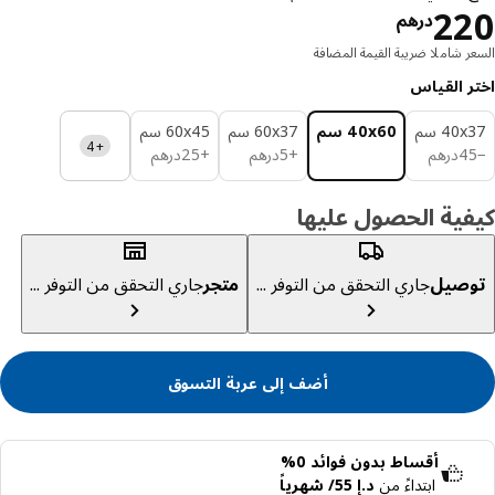
السعر درهم 220
2
درهم
ر شاملا ضريبة القيمة المضافة
ر القياس
‎40 سم‏
‎40x60 سم‏
‎60x37 سم‏
‎60x45 سم‏
+4
درهم 45
درهم 5
درهم 25
4
درهم
+
5
درهم
+
25
درهم
ية الحصول عليها
صيل
جاري التحقق من التوفر ...
متجر
جاري التحقق من التوفر ...
أضف إلى عربة التسوق
أقساط بدون فوائد 0%
ابتداءً من
د.إ 55/ شهرياً