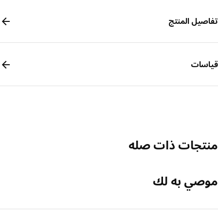
صيل المنتج
سات
تجات ذات صله
صي به لك