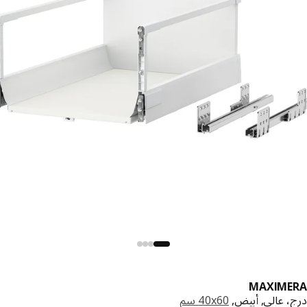
MAXIME
، عالي, أبيض,
‎40x60 سم‏