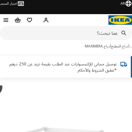
AR
اختيار المتجر
قائمة التسوق
سلة التسوق
مرحباً! تسجيل الدخول أو الاشتر
اج المطبخ
أدراج MAXIMERA
توصيل مجاني للإكسسوارات عند الطلب بقيمة تزيد عن 250 درهم.
*تطبق الشروط والأحكام
y
A
ور