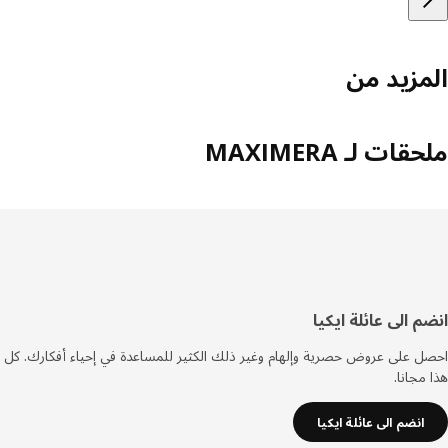
مزيد من
ات لـ MAXIMERA
فل
م الى عائلة ايكيا
صفحة
 على عروض حصرية وإلهام وغير ذلك الكثير للمساعدة في إحياء أفكارك. كل
مجانا.
انضم الى عائلة ايكيا