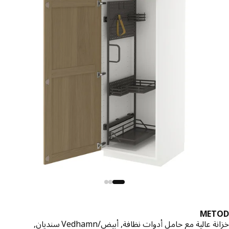
MET
 عالية مع حامل أدوات نظافة, أبيض/Vedhamn سنديان,