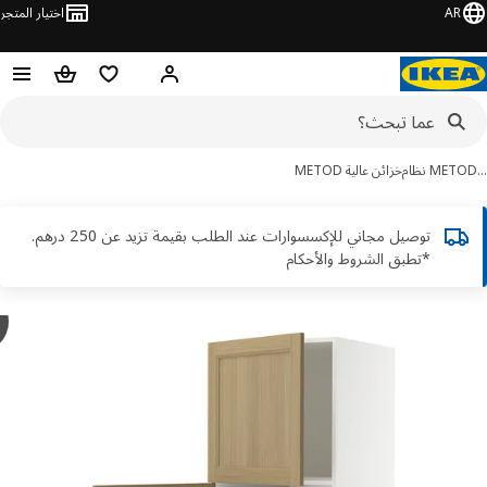
AR
اختيار المتجر
قائمة التسوق
سلة التسوق
مرحباً! تسجيل الدخول أو الاشتر
ME نظام
خزائن عالية METOD
توصيل مجاني للإكسسوارات عند الطلب بقيمة تزيد عن 250 درهم.
*تطبق الشروط والأحكام
y
OD
ور