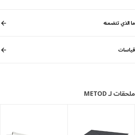
الذي تتضمنه
سات
ات لـ METOD