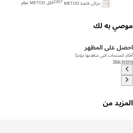
2367
الكل METOD نظام
خزائن قاعدة METOD
صي به لك
صل على المظهر
ر للمنتجات التي شاهدتها مؤخرًا
Skip lis
مزيد من