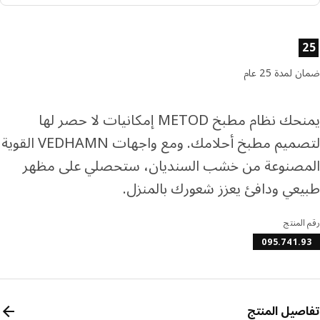
ا إلى 4 دفعات بدون فوائد
رف المزيد عن تابي
ئص المنتج
رف المزيد عن تمارا
لمدة 25 عام
يمنحك نظام مطبخ METOD إمكانيات لا حصر لها
لتصميم مطبخ أحلامك. ومع واجهات VEDHAMN القوية
مصنوعة من خشب السنديان، ستحصلي على مظهر
عي ودافئ يعزز شعورك بالمنزل.
المنتج
095.741.
صيل المنتج