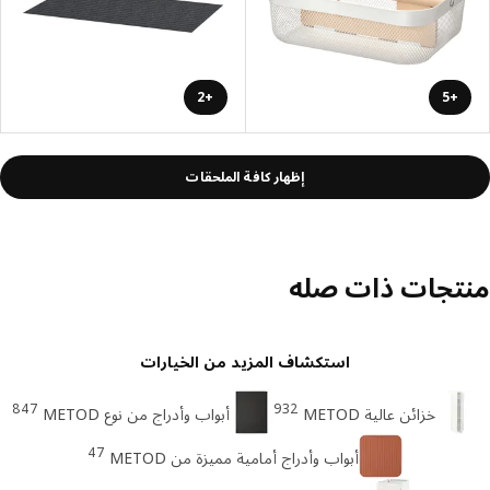
+2
+5
إظهار كافة الملحقات
تجات ذات صله
استكشاف المزيد من الخيارات
847
932
خزائن عالية METOD
أبواب وأدراج من نوع METOD
47
أبواب وأدراج أمامية مميزة من METOD