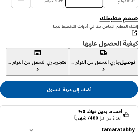
16
درهم
+
140
درهم
م مطبخك
ء المطبخ الخاص بك في أدوات التخطيط لدينا
ية الحصول عليها
صيل
جاري التحقق من التوفر ...
متجر
جاري التحقق من التوفر ...
أضف إلى عربة التسوق
أقساط بدون فوائد 0%
ابتداءً من
د.إ 480/ شهرياً
tamara
tabb