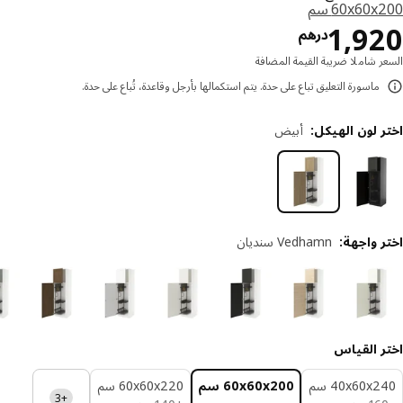
‎60x60 سم‏
السعر درهم 1920
1,9
درهم
ر شاملا ضريبة القيمة المضافة
ماسورة التعليق تباع على حدة. يتم استكمالها بأرجل وقاعدة، تُباع على حدة.
 لون الهيكل
:
أبيض
ر واجهة
:
Vedhamn سنديان
ر القياس
‎40x60x سم‏
‎60x60x200 سم‏
‎60x60x220 سم‏
+3
درهم 160
درهم 140