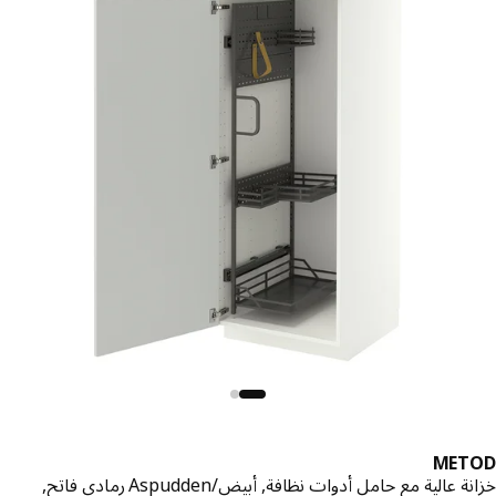
MET
 عالية مع حامل أدوات نظافة, أبيض/Aspudden رمادي فاتح,