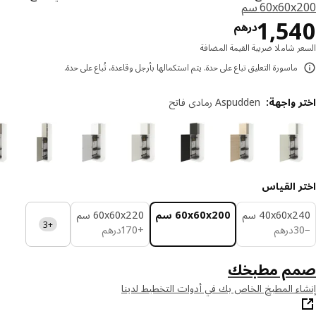
‎60x60 سم‏
السعر درهم 1540
1,5
درهم
ر شاملا ضريبة القيمة المضافة
ماسورة التعليق تباع على حدة. يتم استكمالها بأرجل وقاعدة، تُباع على حدة.
ر واجهة
:
Aspudden رمادي فاتح
ر القياس
‎40x60x سم‏
‎60x60x200 سم‏
‎60x60x220 سم‏
+3
درهم 30
درهم 170
3
درهم
+
170
درهم
م مطبخك
ء المطبخ الخاص بك في أدوات التخطيط لدينا