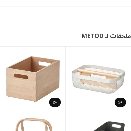
ات لـ METOD
+2
+5