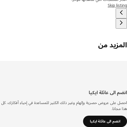
Skip lis
مزيد من
فل
م الى عائلة ايكيا
صفحة
 على عروض حصرية وإلهام وغير ذلك الكثير للمساعدة في إحياء أفكارك. كل
مجانا.
انضم الى عائلة ايكيا