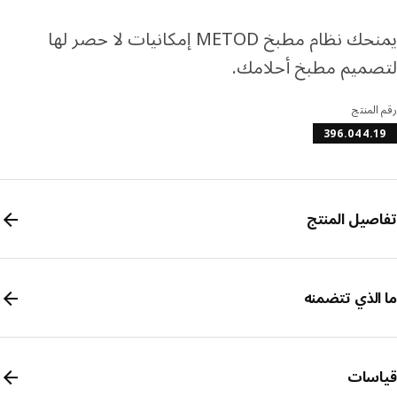
يمنحك نظام مطبخ METOD إمكانيات لا حصر لها
ميم مطبخ أحلامك.
المنتج
396.044.
صيل المنتج
الذي تتضمنه
سات