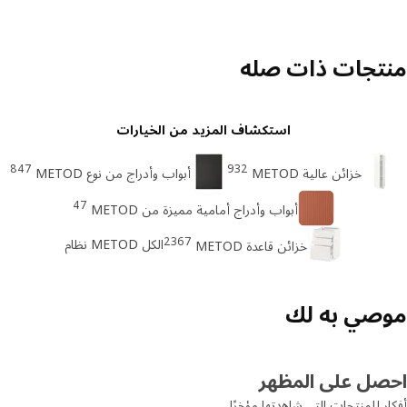
تجات ذات صله
استكشاف المزيد من الخيارات
847
932
خزائن عالية METOD
أبواب وأدراج من نوع METOD
47
أبواب وأدراج أمامية مميزة من METOD
2367
الكل METOD نظام
خزائن قاعدة METOD
صي به لك
صل على المظهر
ر للمنتجات التي شاهدتها مؤخرًا