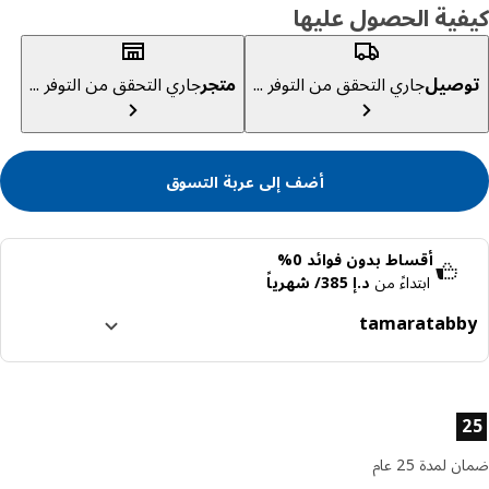
ية الحصول عليها
صيل
جاري التحقق من التوفر ...
متجر
جاري التحقق من التوفر ...
أضف إلى عربة التسوق
أقساط بدون فوائد 0%
ابتداءً من
د.إ 385/ شهرياً
tamara
tabb
ا إلى 4 دفعات بدون فوائد
رف المزيد عن تابي
ئص المنتج
رف المزيد عن تمارا
لمدة 25 عام