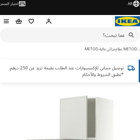
AR
اختيار المتجر
قائمة التسوق
سلة التسوق
مرحباً! تسجيل الدخول أو الاشتر
ME نظام
خزائن عالية METOD
توصيل مجاني للإكسسوارات عند الطلب بقيمة تزيد عن 250 درهم.
*تطبق الشروط والأحكام
ور