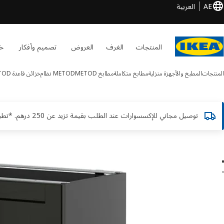
AE
العربية
المنتجات
الغرف
العروض
تصميم وأفكار
خد
المنتجات
المطبخ والأجهزة منزلية
مطابخ متكاملة
مطابخ METOD
METOD نظام
خزائن قاعدة METOD
توصيل مجاني للإكسسوارات عند الطلب بقيمة تزيد عن 250 درهم. *تطبق الشروط والأحكام
METOD الصور
طي الصور