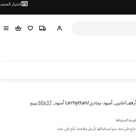
اختيار المتجر
تتبع الطلب
قائمة التسوق
مرحباً! تسجيل الدخول أو الاشتراك
سلة التسوق
ابين, أسود-رمادي/Lerhyttan أسود,
‎60x37 سم‏
لسعر درهم 785
قيمة المضافة
باع على حدة. يتم استكمالها بأرجل وقاعدة، تُباع على حدة.