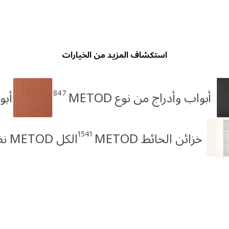
استكشاف المزيد من الخيارات
847
أبواب وأدراج من نوع METOD
أبو
1541
خزائن الحائط METOD
الكل METOD نظام