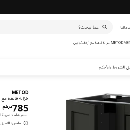
ماتنا
METOD
خزانة قاعدة مع أرفف/بابين
METOD
خزانة قاعدة مع أرفف/ب
ا
785
درهم
السعر شاملا ضريبة ال
ماسورة التعليق ت