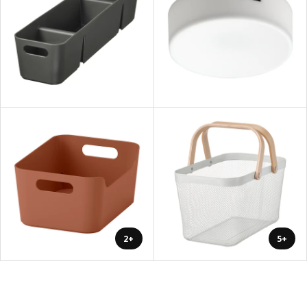
+2
+5