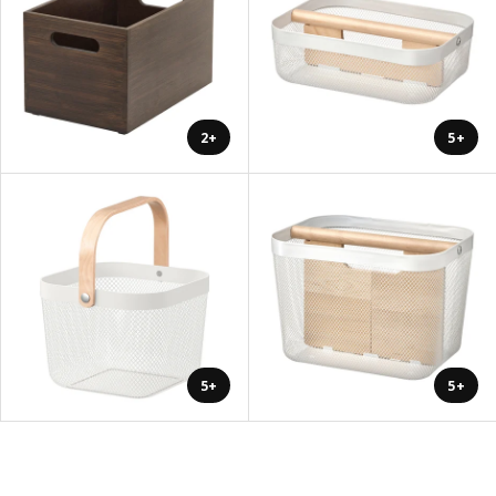
+2
+5
+5
+5