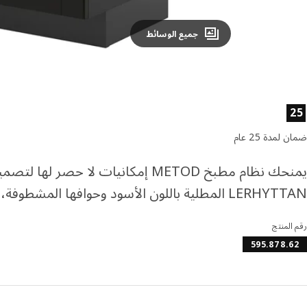
جميع الوسائط
صائص المنتج
25
ضمان لمدة 25 عام
يمنحك نظام مطبخ METOD إمكانيات لا ح
LERHYTTAN المطلية باللون الأسود وحوافها المشطوفة، سيتمتع مطبخك بطابع دافئ وتقليدي.
رقم المنتج
595.878.62