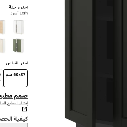
اختر واجهة
Lerh أسود
اختر القياس
‎60x37 سم‏
0
+
صمم مطبخ
إنشاء المطبخ الخ
كيفية الحص