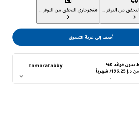
تحقق من التوفر ...
متجر
جاري التحقق من التوفر ...
أضف إلى عربة التسوق
بدون فوائد 0%
tamara
tabby
ً من
د.إ 196.25/ شهرياً
ن تابي
اعرف المزيد عن تمارا