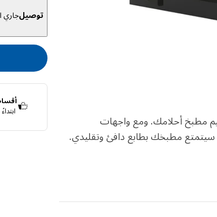
توصيل
جاري ال
أقساط 
ابتداء
صر لها لتصميم مطبخ أحلامك. ومع واجهات
قسّمها إلى 4 دفعات بدون فوائد
اعرف المزيد ع