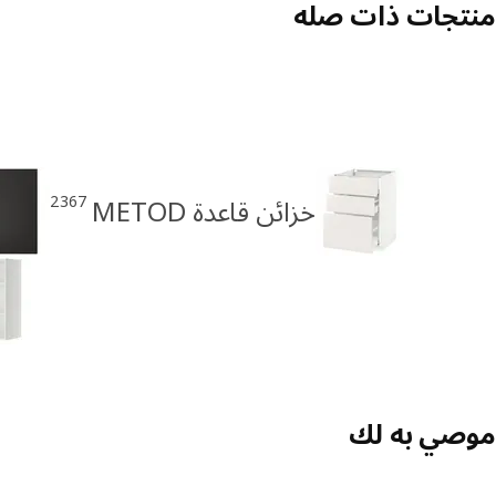
منتجات ذات صله
2367
خزائن قاعدة METOD
موصي به لك