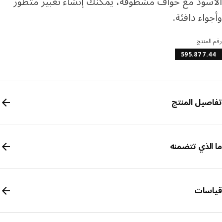
سود مع حواف مشطوفة، يمكنك إنشاء تعبير متطور
واء دافئة.
المنتج
595.877.
صيل المنتج
الذي تتضمنه
سات