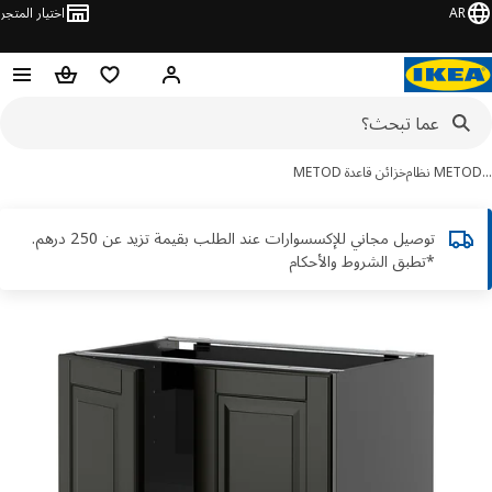
AR
اختيار المتجر
قائمة التسوق
سلة التسوق
مرحباً! تسجيل الدخول أو الاشتر
ME نظام
خزائن قاعدة METOD
توصيل مجاني للإكسسوارات عند الطلب بقيمة تزيد عن 250 درهم.
*تطبق الشروط والأحكام
ور