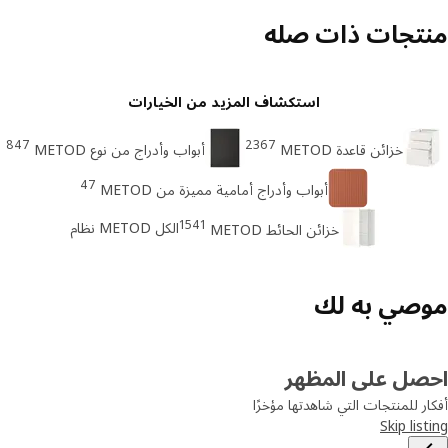
تجات ذات صله
استكشاف المزيد من الخيارات
847
2367
خزائن قاعدة METOD
أبواب وأدراج من نوع METOD
47
أبواب وأدراج أمامية مميزة من METOD
1541
الكل METOD نظام
خزائن الحائط METOD
صي به لك
صل على المظهر
ر للمنتجات التي شاهدتها مؤخرًا
Skip lis