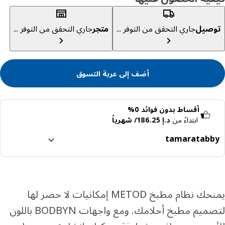
صيل
جاري التحقق من التوفر ...
متجر
جاري التحقق من التوفر ...
أضف إلى عربة التسوق
أقساط بدون فوائد 0%
ابتداءً من
د.إ 186.25/ شهرياً
tamara
tabb
ا إلى 4 دفعات بدون فوائد
رف المزيد عن تابي
رف المزيد عن تمارا
يمنحك نظام مطبخ METOD إمكانيات لا حصر لها
لتصميم مطبخ أحلامك. ومع واجهات BODBYN باللون