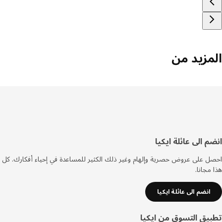
مزيد من
فل
م الى عائلة ايكيا
صفحة
 على عروض حصرية وإلهام وغير ذلك الكثير للمساعدة في إحياء أفكارك. كل
مجانا.
انضم الى عائلة ايكيا
يق التسوق من ايكيا