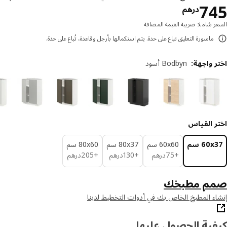
السعر درهم 745
7
درهم
ر شاملا ضريبة القيمة المضافة
ماسورة التعليق تباع على حدة. يتم استكمالها بأرجل وقاعدة، تُباع على حدة.
ر واجهة
:
Bodbyn أسود
ر القياس
‎60 سم‏
‎60x60 سم‏
‎80x37 سم‏
‎80x60 سم‏
درهم 75
درهم 130
درهم 205
+
75
درهم
+
130
درهم
+
205
درهم
م مطبخك
ء المطبخ الخاص بك في أدوات التخطيط لدينا
ية الحصول عليها