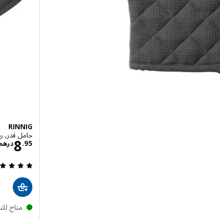
RINNIG
حامل قدر, رمادي, 1
هم 12.95
8
95
.
درهم
ق درهم 15.95
متاح لل