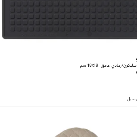
ون/رمادي غامق, ‎18x18 سم‏
الاسعار درهم 9.95
توصيل