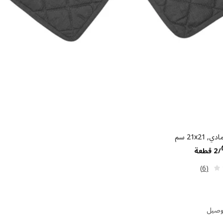
‎21x2 سم‏
الاسعار درهم 8.95/2 قطعة
/2 قطعة
مراجعة: 4 من أصل 5 نجوم. إجمالي المراجعات:
(6)
توصيل