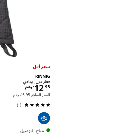
سعر أقل
RINNIG
قفاز فرن, رمادي
الاسعار در
12
95
.
درهم
السعر الساب
السعر السابق
95
.
15
درهم
مراجعة: 5 من أصل 5 نجوم. إجمالي المراجعات:
(1)
متاح للتوصيل