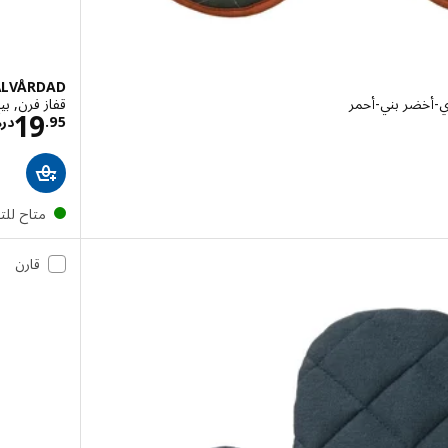
ÄLVÅRDAD
ي-أخضر بني-أحمر
قفاز فرن, بي
هم 25
19
95
.
در
متاح لل
قارن