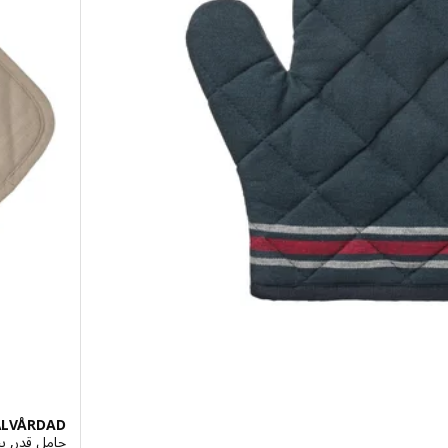
ÄLVÅRDAD
حامل قدر, بيج, 9x19