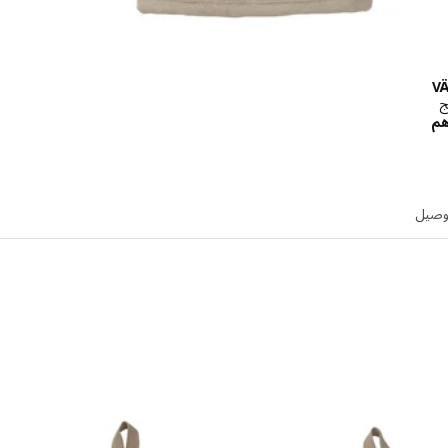
V
ج
الاسعار درهم 19.95
هم
توصيل