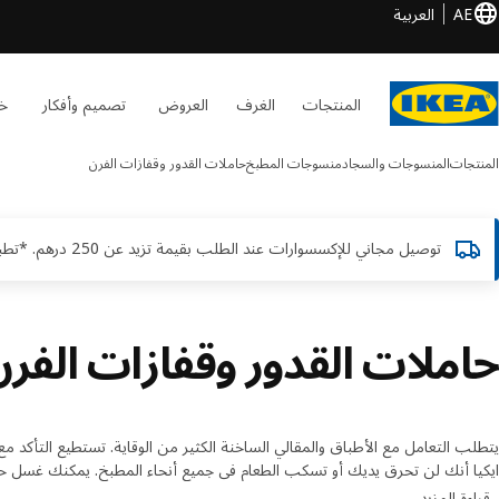
AE
العربية
المنتجات
الغرف
العروض
تصميم وأفكار
خد
المنتجات
المنسوجات والسجاد
منسوجات المطبخ
حاملات القدور وقفازات الفرن
توصيل مجاني للإكسسوارات عند الطلب بقيمة تزيد عن 250 درهم. *تطبق الشروط والأحكام
حاملات القدور وقفازات الفرن
يتطلب التعامل مع الأطباق والمقالي الساخنة الكثير من الوقاية. تستطيع التأكد مع
ايكيا أنك لن تحرق يديك أو تسكب الطعام في جميع أنحاء المطبخ. يمكنك غسل ح
في الغسالة أمّا حاملات السيليكون لدينا يمكنك غسلها في غسالة الأطباق. اشتر حا
قراءة المزيد