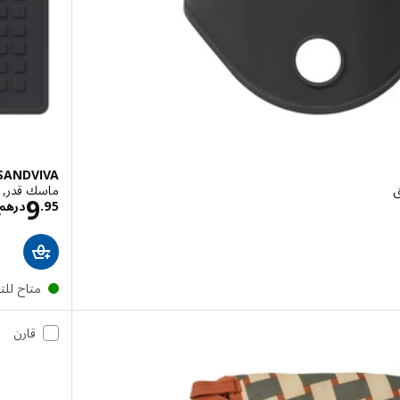
SANDVIVA
ق
ماسك قدر, سليك
هم 11.95
9
95
.
درهم
متاح لل
قارن