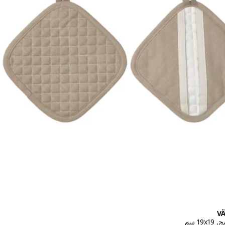
V
‎1 سم‏