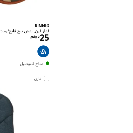
RINNIG
قفاز فرن, نقش بيج فاتح/رماد
الاسعار در
25
درهم
متاح للتوصيل
قارن