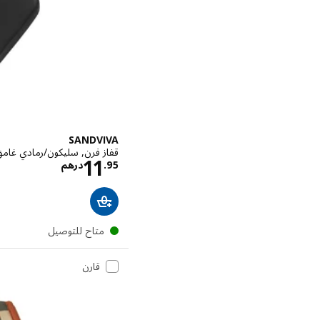
SANDVIVA
قفاز فرن, سليكون/رمادي غام
الاسعار در
11
95
.
درهم
متاح للتوصيل
قارن