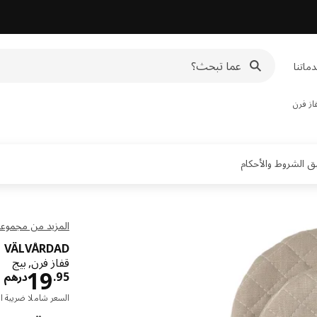
ماتنا
از فرن
المزيد من مجموعة LVÅRDAD
VÄLVÅRDAD
قفاز فرن, بيج
ا
19
95
.
درهم
السعر شاملا ضريبة ال