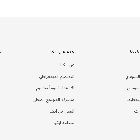
فيدة
هذه هي ايكيا
خ
عن ايكيا
ن
السويدي
التصميم الديمقراطي
ن
لسويدي
الاستدامة يوماً بعد يوم
ق
لتخطيط
مشاركة المجتمع المحلي
س
ات
العمل في ايكيا
ا
منظمة ايكيا
ت
ا