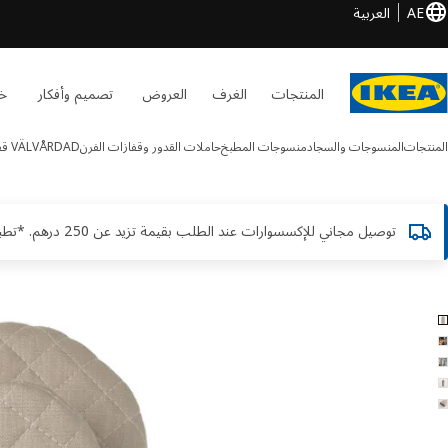
AE
العربية
المنتجات
الغرف
العروض
تصميم وأفكار
خد
المنتجات
المنسوجات والسجاد
منسوجات المطبخ
حاملات القدور وقفازات الفرن
VÄLVÅRDAD
قف
توصيل مجاني للإكسسوارات عند الطلب بقيمة تزيد عن 250 درهم. *تطبق الشروط والأحكام
VÄLVÅRDA الصور
طي الصور