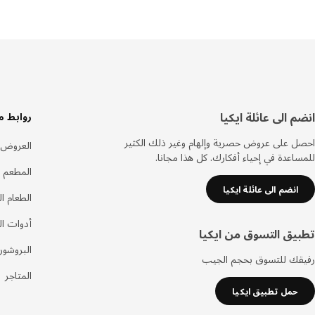
سفل
انضم الى عائلة ايكيا
روابط م
لصفحة
احصل على عروض حصرية وإلهام وغير ذلك الكثير
العروض
للمساعدة في إحياء أفكارك. كل هذا مجانا.
المطعم 
انضم الى عائلة ايكيا
الطعام ا
أدوات ا
تطبيق التسوق من ايكيا
البروشور
رفيقك للتسوق بحجم الجيب
المتاجر
حمل تطبيق ايكيا