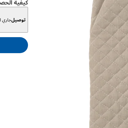
كيفية الحص
توصيل
جاري ال