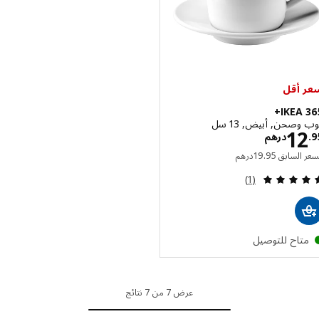
أقل
IKEA 
صحن, أبيض, 13 سل
الاسعار درهم 12.95
1
درهم
السعر السابق درهم 19.95
 السابق
95
.
19
درهم
مراجعة: 5 من أصل 5 نجوم. إجمالي المراجعات:
(1)
تاح للتوصيل
عرض 7 من 7 نتائج