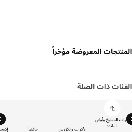
منتجات المعروضة مؤخراً
فئات ذات الصلة
 قائمة فئات المنتجات
وات المطبخ وأواني
المائدة
الأكواب والكؤوس
حافظة
إكسسوارا