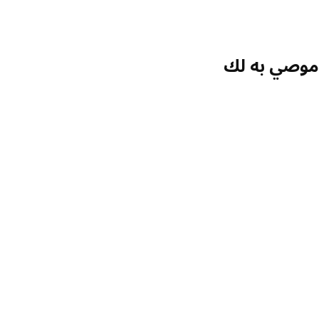
صي به لك