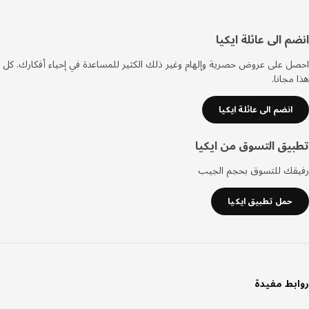
فل
م الى عائلة ايكيا
صفحة
 على عروض حصرية وإلهام وغير ذلك الكثير للمساعدة في إحياء أفكارك. كل
مجانا.
انضم الى عائلة ايكيا
يق التسوق من ايكيا
قك للتسوق بحجم الجيب
حمل تطبيق ايكيا
بط مفيدة