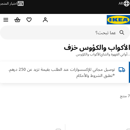
AR
اختيار المتجر
قائمة التسوق
سلة التسوق
مرحباً! تسجيل الدخول أو الاشتر
أكواب والكؤوس خزف
ني القهوة والشاي
الأكواب والكؤوس
توصيل مجاني للإكسسوارات عند الطلب بقيمة تزيد عن 250 درهم.
*تطبق الشروط والأحكام
رز والتصفية
 إلى النتائج
مة النتائج