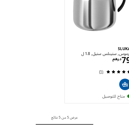
SL
, ستينلس ستيل, 1.8 ل
الاسعار درهم 79
درهم
مراجعة: 5 من أصل 5 نجوم. إجمالي المراجعات:
(1)
تاح للتوصيل
عرض 5 من 5 نتائج