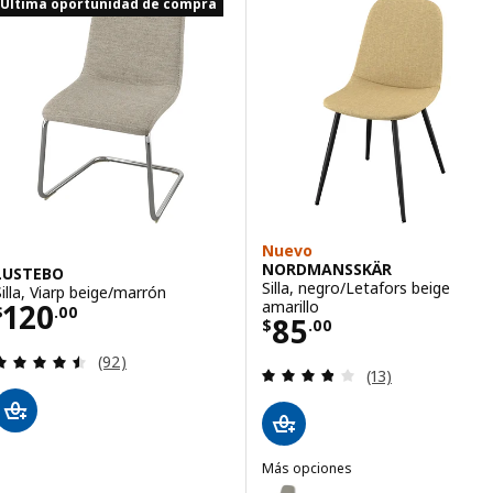
Última oportunidad de compra
Nuevo
NORDMANSSKÄR
LUSTEBO
Silla, negro/Letafors beige
Silla, Viarp beige/marrón
Precio $ 120.00
amarillo
120
$
.
00
Precio $ 85.00
85
$
.
00
Evaluación: 4.5 de 5 estrellas. Evaluaciones totale
(92)
Evaluación: 3.8 d
(13)
Más opciones
NORDMANSSKÄR