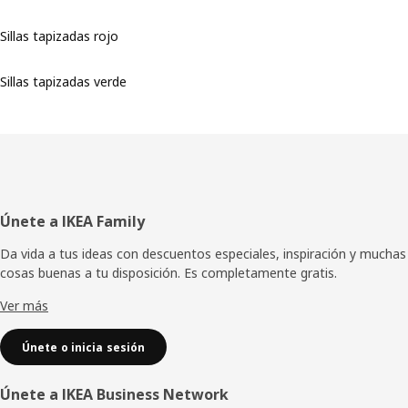
Sillas tapizadas rojo
Sillas tapizadas verde
Pie
Únete a IKEA Family
de
Da vida a tus ideas con descuentos especiales, inspiración y muchas
cosas buenas a tu disposición. Es completamente gratis.
página
Ver más
Únete o inicia sesión
Únete a IKEA Business Network