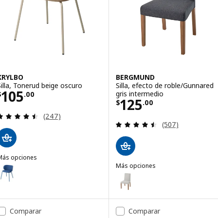
KRYLBO
BERGMUND
Silla, Tonerud beige oscuro
Silla, efecto de roble/Gunnared
Precio $ 105.00
105
gris intermedio
$
.
00
Precio $ 125.00
125
$
.
00
Evaluación: 4.5 de 5 estrellas. Evaluaciones totale
(247)
Evaluación: 4.5 d
(507)
Más opciones
KRYLBO
Más opciones
pción: KRYLBO, Silla, Tonerud azul
BERGMUND
Opción: BERGMUND, Silla, efecto
Comparar
Comparar