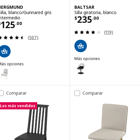
BERGMUND
BALTSAR
Silla, blanco/Gunnared gris
Silla giratoria, blanco
Precio $ 235.00
235
intermedio
$
.
00
Precio $ 125.00
125
$
.
00
Evaluación: 4.1 d
(119)
Evaluación: 4.5 de 5 estrellas. Evaluaciones totale
(507)
Más opciones
Más opciones
BALTSAR
Opción: BALTSAR, Silla giratoria
BERGMUND
pción: BERGMUND, Silla, blanco/Orrsta gris claro
Comparar
Comparar
Los más vendidos