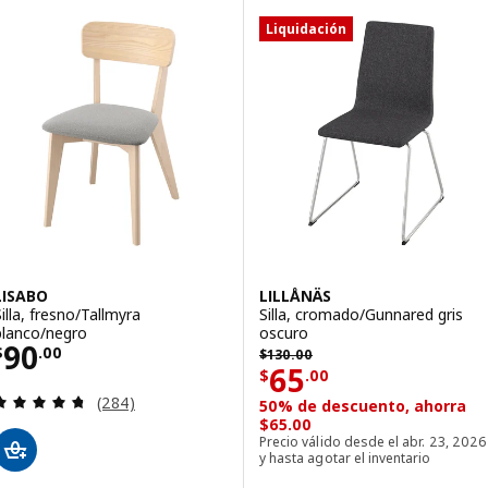
Liquidación
LISABO
LILLÅNÄS
Silla, fresno/Tallmyra
Silla, cromado/Gunnared gris
blanco/negro
oscuro
Precio $ 90.00
90
Precio anterior $ 130.00
$
.
00
$
130
.
00
Precio $ 65.00
65
$
.
00
Evaluación: 4.7 de 5 estrellas. Evaluaciones totale
(284)
50% de descuento, ahorra
$65.00
Precio válido desde el abr. 23, 2026
y hasta agotar el inventario