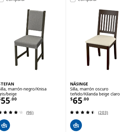
STEFAN
NÄSINGE
Silla, marrón-negro/Knisa
Silla, marrón oscuro
gris/beige
teñido/Kilanda beige claro
Precio $ 55.00
Precio $ 65.00
55
65
$
.
00
$
.
00
Evaluación: 4.2 de 5 estrellas. Evaluaciones totale
Evaluación: 4.5 d
(96)
(203)