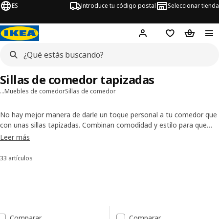
ES
Introduce tu código postal
Seleccionar tienda
Hej!
Inicia sesión
Favoritos
Bolsa de
Sillas de comedor tapizadas
…
Muebles de comedor
Sillas de comedor
No hay mejor manera de darle un toque personal a tu comedor que
con unas sillas tapizadas. Combinan comodidad y estilo para que
cada comida se disfrute sin prisas, desde el desayuno hasta las
Leer más
cenas largas con charlas animadas. En IKEA encontrarás sillas de
comedor tapizadas a precios que se ajustan a tu bolsillo, ideales
33 artículos
Ordenar y filtrar
para acompañar tu
mesa de comedor
y hacer de tu espacio algo
verdaderamente tuyo.
Saltar a resultados
Lista de resultados
Comparar
Comparar