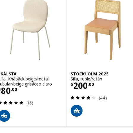
SKÅLSTA
STOCKHOLM 2025
Silla, Knäbäck beige/metal
Silla, roble/ratán
Precio $ 200.00
200
tubular/beige grisáceo claro
$
.
00
Precio $ 80.00
80
$
.
00
Evaluación: 4.2 d
(44)
Evaluación: 4.8 de 5 estrellas. Evaluaciones totale
(15)