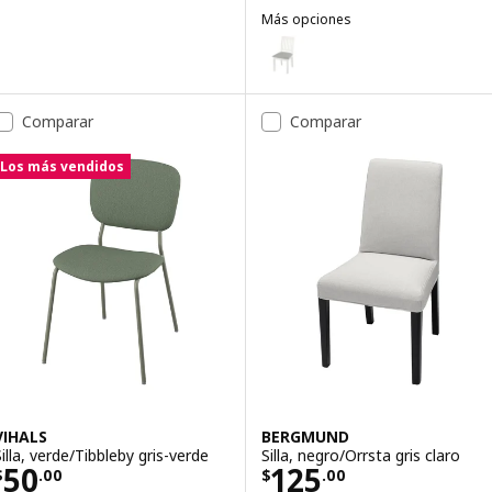
Más opciones
NÄSINGE
Opción: NÄSINGE, Silla, blanco/T
Comparar
Comparar
Los más vendidos
VIHALS
BERGMUND
Silla, verde/Tibbleby gris-verde
Silla, negro/Orrsta gris claro
Precio $ 50.00
Precio $ 125.00
50
125
$
.
00
$
.
00