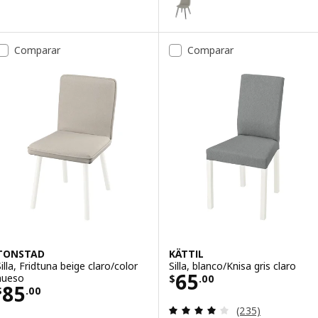
Opción: NORDMANSSKÄR, Silla, 
Opción: NORDMANSSKÄR, Silla,
Comparar
Comparar
TONSTAD
KÄTTIL
Silla, Fridtuna beige claro/color
Silla, blanco/Knisa gris claro
Precio $ 65.00
65
hueso
$
.
00
Precio $ 85.00
85
$
.
00
Evaluación: 4 de 
(235)