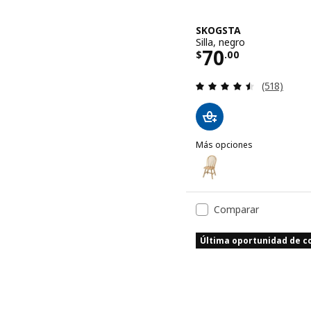
SKOGSTA
Silla, negro
Precio $ 70.
70
$
.
00
Evaluación:
(518)
Más opciones
SKOGSTA
Opción: SKOGSTA, Silla, a
Comparar
Última oportunidad de 