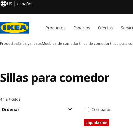
US
español
Productos
Espacios
Ofertas
Servic
Productos
Sillas y mesas
Muebles de comedor
Sillas de comedor
Sillas para 
Sillas para comedor
44 artículos
Ordenar y filtrar
Saltar a resultados
Lista de resul
Ordenar
Comparar
Liquidación