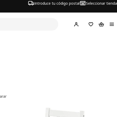
Introduce tu código postal
Seleccionar tienda
Hej!
Inicia sesión
Favoritos
Bolsa de
arar