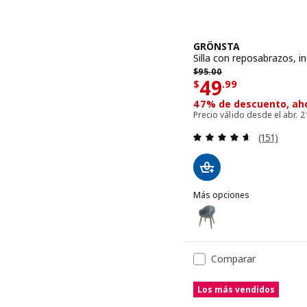
GRÖNSTA
Silla con reposabrazos, in
Precio anterior $ 95.00
$
95
.
00
Precio $ 49.
49
$
.
99
47% de descuento, aho
Precio válido desde el abr. 2
Evaluación:
(151)
Más opciones
GRÖNSTA
Opción: GRÖNSTA, Silla co
Comparar
Los más vendidos