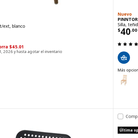
Nuevo
PINNTOR
Silla, teñ
t/ext, blanco
Prec
40
$
.
00
99
rra $45.01
1, 2026 y hasta agotar el inventario
 4.6 de 5 estrellas. Evaluaciones totales:
Más opcio
PINNTORP
Opción: PI
Opción: PI
n reposabrazos, int/ext, gris turquesa
Opción: PI
Comp
Última o