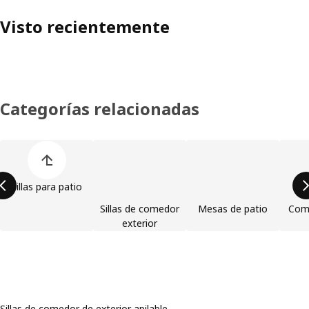
Visto recientemente
Categorías relacionadas
Omitir lista de categorías de productos
Sillas para patio
Sillas de comedor
Mesas de patio
Com
exterior
Sillas de comedor de exterior apilable