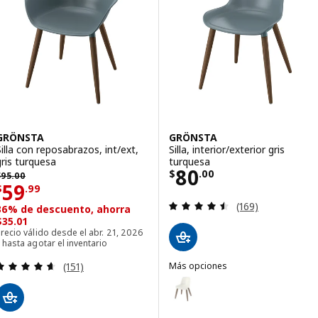
GRÖNSTA
GRÖNSTA
Silla con reposabrazos, int/ext,
Silla, interior/exterior gris
gris turquesa
turquesa
Precio $ 80.00
80
recio anterior $ 95.00
$
.
00
$
95
.
00
Precio $ 59.99
59
$
.
99
Evaluación: 4.5 d
(169)
36% de descuento, ahorra
$35.01
recio válido desde el abr. 21, 2026
 hasta agotar el inventario
Evaluación: 4.6 de 5 estrellas. Evaluaciones totale
(151)
Más opciones
GRÖNSTA
Opción: GRÖNSTA, Silla, interior