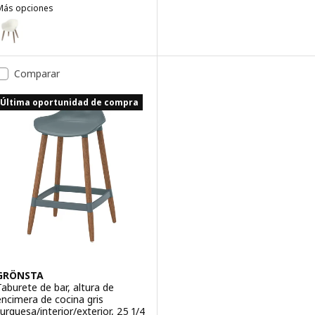
Más opciones
GRÖNSTA
pción: GRÖNSTA, Silla con reposabrazos, int/ext, blanco
Comparar
Última oportunidad de compra
GRÖNSTA
Taburete de bar, altura de
encimera de cocina gris
turquesa/interior/exterior, 25 1/4