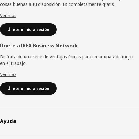
cosas buenas a tu disposición. Es completamente gratis.
página
Ver más
Únete o inicia sesión
Únete a IKEA Business Network
Disfruta de una serie de ventajas únicas para crear una vida mejor
en el trabajo.
Ver más
Únete o inicia sesión
Ayuda