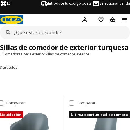
ES
Introduce tu código postal
Seleccionar tienda
Hej!
Inicia sesión
Favoritos
Bolsa de
Sillas de comedor de exterior turquesa
…
Comedores para exterior
Sillas de comedor exterior
3 artículos
Ordenar y filtrar
Saltar a resultados
Lista de resultados
Comparar
Comparar
Liquidación
Última oportunidad de compra