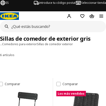
ES
Introduce tu código postal
Seleccionar tienda
Hej!
Inicia sesión
Favoritos
Bolsa de
Sillas de comedor de exterior gris
…
Comedores para exterior
Sillas de comedor exterior
6 artículos
Ordenar y filtrar
Saltar a resultados
Lista de resultados
Comparar
Comparar
Los más vendidos