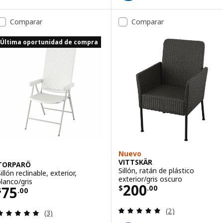
Comparar
Comparar
Última oportunidad de compra
Nuevo
VITTSKÄR
TORPARÖ
Sillón, ratán de plástico
illón reclinable, exterior,
exterior/gris oscuro
blanco/gris
Precio $ 200.00
200
Precio $ 75.00
75
$
.
00
$
.
00
Evaluación: 5 de 
(2)
Evaluación: 5 de 5 estrellas. Evaluaciones totales:
(3)