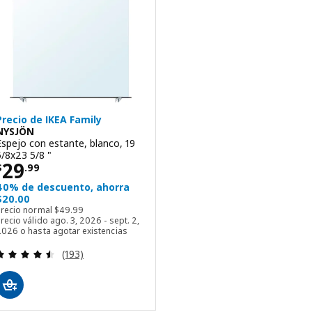
Precio de IKEA Family
NYSJÖN
Espejo con estante, blanco, 19
5/8x23 5/8 "
Precio $ 29.99
29
$
.
99
40% de descuento, ahorra
$20.00
Precio normal $ 49.99
Precio normal
$
49
.
99
recio válido ago. 3, 2026 - sept. 2,
2026 o hasta agotar existencias
Evaluación: 4.5 de 5 estrellas. Evaluaciones totale
(193)