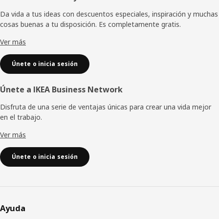
de
Da vida a tus ideas con descuentos especiales, inspiración y muchas
cosas buenas a tu disposición. Es completamente gratis.
página
Ver más
Únete o inicia sesión
Únete a IKEA Business Network
Disfruta de una serie de ventajas únicas para crear una vida mejor
en el trabajo.
Ver más
Únete o inicia sesión
Ayuda