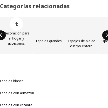
Categorías relacionadas
Omitir lista de categorías de productos
Decoración para
el hogar y
Espejos grandes
Espejos de pie de
Espe
accesorios
cuerpo entero
Espejos blanco
Espejos con armazón
Espejos con estante