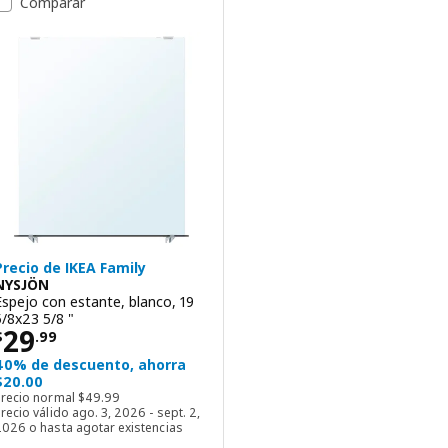
Comparar
Precio de IKEA Family
NYSJÖN
Espejo con estante, blanco, 19
5/8x23 5/8 "
Precio $ 29.99
29
$
.
99
40% de descuento, ahorra
$20.00
Precio normal $ 49.99
Precio normal
$
49
.
99
recio válido ago. 3, 2026 - sept. 2,
2026 o hasta agotar existencias