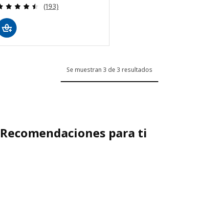
Evaluación: 4.5 de 5 estrellas. Evaluaciones totale
(193)
Se muestran 3 de 3 resultados
Recomendaciones para ti