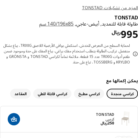
د من تشكيلات TONSTAD
TONST
لة قابلة للتمديد, أبيض-عاجي,
‎140/196x85 سم‏
السعر ريال 995
9
ريال
لحماية السطح من التعرض للخدش، استكملي بواقي الأرضية اللاصق TRIXIG، يباع بشكل
منفصل. تركيب الطاولة يتطلب استخدام مفك براغي، يباع المفك على حدة وموجود ضمن
طقم أدوات TRIXIG عدد 15 قطعة. ملائمة تماماً لكراسي TONSTAD و GRÖNSTA و
KRYLBO و TOSSBERG، تباع على حدة.
ن إكمالها مع
راسي منجدة
كراسي مطبخ
كراسي قابلة للطي
المقاعد
TONSTAD
كرسي
أضف إلى عرب
السعر ريال 250
250
ريال