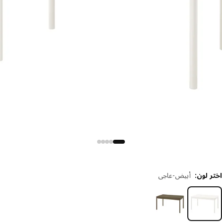
 لون
:
أبيض-عاجي