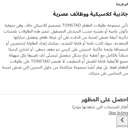
يفة
بية كلاسيكية ووظائف عصرية
تأتي مجموعة طاولات الطعام TONSTAD بتصميم كلاسيكي خالد، وهي متوفرة
ان عاجية أو بقشرة خشب السنديان المصقول. تتميز هذه الطاولات بلمسات
ية أنيقة تضفي لمسة من الدفء على أي غرفة طعام. وبفضل خياراتها
عددة، سواء كانت ثابتة أو قابلة للتمديد، يمكنك إعداد الطاولة لشخصين أو
افة وليمة عائلية. استرخِي على كرسي ذو مقعد مبطن، أو اختاري كرسيًا
داً بالكامل مع أغطية تباع بشكل منفصل ليتسنّى لك تغييرها بكل سهولة.
جميع الأغطية قابلة للغسل أو التنظيف. لا تقتصر TONSTAD على طاولات
ام فقط، بل توفر أيضًا مجموعة متكاملة من حلول التخزين التي تضفي لمسة
التجانس على منزلك.
صل على المظهر
ر للمنتجات التي شاهدتها مؤخرًا
Skip lis