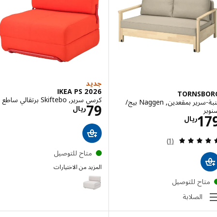
جديد
IKEA PS 2026
TORNSB
كرسي سرير, Skiftebo برتقالي ساطع
كنبة-سرير بمقعدين, Naggen بيج/
الاسعار ريال 79
79
ريال
ر
الاسعار ريال 179
1
ريال
مراجعة: 5 من أصل 5 نجوم. إجمالي المراجعات:
(1)
متاح للتوصيل
المزيد من الاختيارات
IKEA PS 2026
تاح للتوصيل
الصلابة