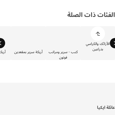
فئات ذات الصلة
 قائمة فئات المنتجات
الأرائك والكراسي
بذراعين
كنب - سرير ومراتب
أريكة سرير بمقعدين
أريكة سر
فوتون
مق
فل
ة ايكيا