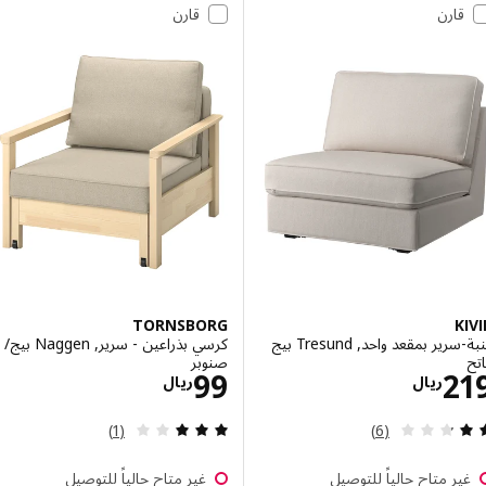
قارن
قارن
TORNSBORG
K
كنبة-سرير بمقعد واحد, Tresund بيج
كرسي بذراعين - سرير, Naggen بيج/
صنوبر
الاسعار ريال 219
الاسعار ريال 99
99
2
ريال
ريال
مراجعة: 2.3 من أصل 5 نجوم. إجمالي المراجعات:
مراجعة: 3 من أصل 5 نجوم. إجمالي المراجعات:
(1)
(6)
ر متاح حالياً للتوصيل
غير متاح حالياً للتوصيل