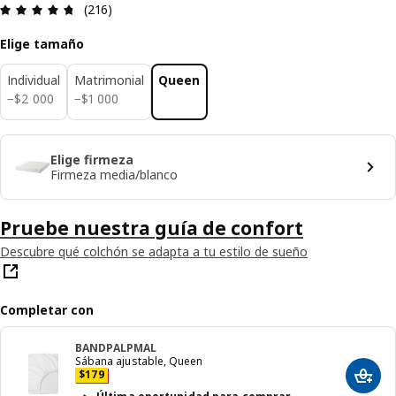
Revisión: 4.7 fuera de 5 estrellas. Revisiones tot
(216)
Elige tamaño
Individual
Matrimonial
Queen
$ 2000
$ 1000
−
$
2 000
−
$
1 000
Elige firmeza
Firmeza media/blanco
Pruebe nuestra guía de confort
Descubre qué colchón se adapta a tu estilo de sueño
Completar con
BANDPALPMAL
Sábana ajustable, Queen
Precio $ 179
$
179
Agreg