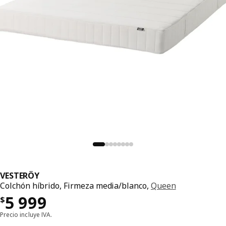
VESTERÖY
Colchón híbrido, Firmeza media/blanco,
Queen
Precio $ 5999
5 999
$
Precio incluye IVA.