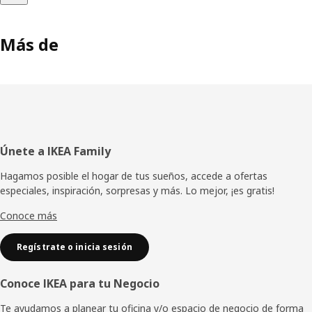
Más de
Pie
Únete a IKEA Family
de
Hagamos posible el hogar de tus sueños, accede a ofertas
especiales, inspiración, sorpresas y más. Lo mejor, ¡es gratis!
página
Conoce más
Regístrate o inicia sesión
Conoce IKEA para tu Negocio
Te ayudamos a planear tu oficina y/o espacio de negocio de forma