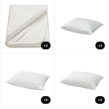
+2
+2
+5
+4