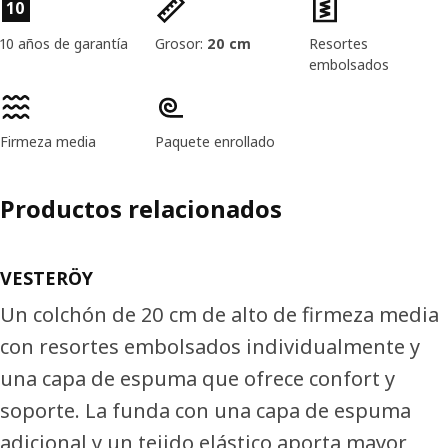
Características del producto
10
10 años de garantía
Grosor:
20 cm
Resortes
embolsados
Firmeza media
Paquete enrollado
Productos relacionados
VESTERÖY
Un colchón de 20 cm de alto de firmeza media
con resortes embolsados individualmente y
una capa de espuma que ofrece confort y
soporte. La funda con una capa de espuma
adicional y un tejido elástico aporta mayor