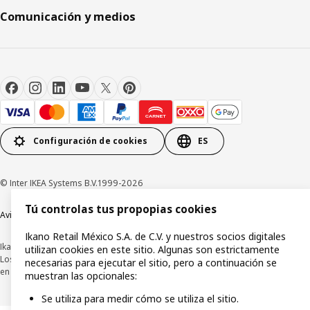
Comunicación y medios
Configuración de cookies
ES
© Inter IKEA Systems B.V.1999-2026
Tú controlas tus propopias cookies
Aviso de privacidad
Política de cookies
Términos y condiciones de uso
Ikano Retail México S.A. de C.V. y nuestros socios digitales
Ikano Retail México, S.A. de C.V.
utilizan cookies en este sitio. Algunas son estrictamente
Los precios publicados en este sitio web, catálogo digital, tiendas, así como
necesarias para ejecutar el sitio, pero a continuación se
en cualquier otro medio, se encuentran en pesos mexicanos e incluyen IVA.
muestran las opcionales:
Se utiliza para medir cómo se utiliza el sitio.