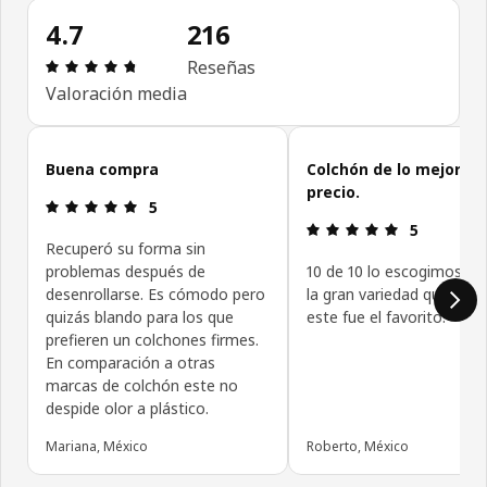
4.7
216
Revisión: 4.7 fuera de 5 estrellas. Revisiones tota
Reseñas
Valoración media
Omitir reseñas de clientes
Buena compra
Colchón de lo mejor al
precio.
Revisión: 5 fuera de 5 estrellas.
5
Revisión: 5 f
5
Recuperó su forma sin
problemas después de
10 de 10 lo escogimos de
desenrollarse. Es cómodo pero
la gran variedad que man
quizás blando para los que
este fue el favorito.
prefieren un colchones firmes.
En comparación a otras
marcas de colchón este no
despide olor a plástico.
Mariana, México
Roberto, México