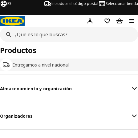
ES
Introduce el código postal
Seleccionar tienda
Hej!
Inicia sesión o regí
Lista de la com
Carrito 
Productos
Entregamos a nivel nacional
Almacenamiento y organización
Organizadores