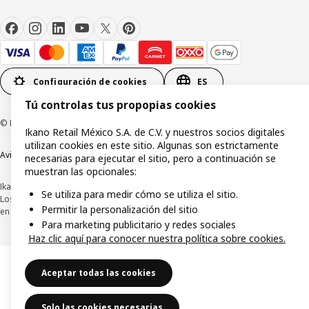
Configuración de cookies
ES
Tú controlas tus propopias cookies
© Inter IKEA Systems B.V.1999-2026
Ikano Retail México S.A. de C.V. y nuestros socios digitales
utilizan cookies en este sitio. Algunas son estrictamente
Aviso de privacidad
Política de cookies
Términos y condiciones de uso
necesarias para ejecutar el sitio, pero a continuación se
muestran las opcionales:
Ikano Retail México, S.A. de C.V.
Se utiliza para medir cómo se utiliza el sitio.
Los precios publicados en este sitio web, catálogo digital, tiendas, así como
Permitir la personalización del sitio
en cualquier otro medio, se encuentran en pesos mexicanos e incluyen IVA.
Para marketing publicitario y redes sociales
Haz clic aquí para conocer nuestra política sobre cookies.
Aceptar todas las cookies
Solo las cookies necesarias