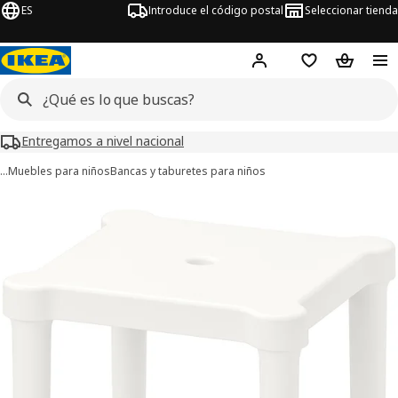
ES
Introduce el código postal
Seleccionar tienda
Hej!
Inicia sesión o regí
Lista de la com
Carrito 
Entregamos a nivel nacional
…
Muebles para niños
Bancas y taburetes para niños
ágenes de 7 UTTER
imágenes