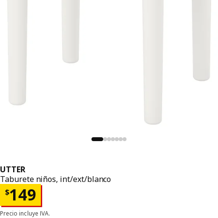
UTTER
Taburete niños, int/ext/blanco
Precio $ 149
149
$
Precio incluye IVA.