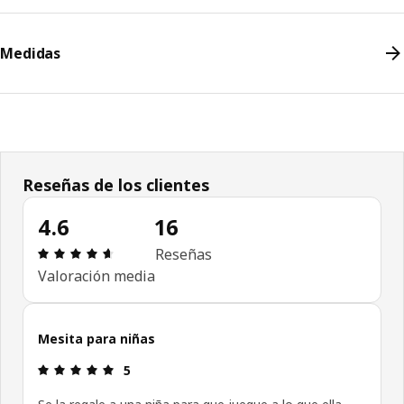
Medidas
Reseñas de los clientes
4.6
16
Revisión: 4.6 fuera de 5 estrellas. Revisiones tota
Reseñas
Valoración media
Mesita para niñas
Revisión: 5 fuera de 5 estrellas.
5