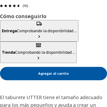
Revisión: 4.6 fuera de 5 estrellas. Revisiones tota
(16)
Cómo conseguirlo
Entrega
Comprobando la disponibilidad ...
Tienda
Comprobando la disponibilidad ...
Agregar al carrito
El taburete UTTER tiene el tamaño adecuado
para los más pequeños y ayuda a crear un