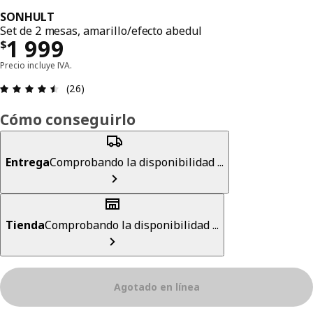
SONHULT
Set de 2 mesas, amarillo/efecto abedul
Precio $ 1999
1 999
$
Precio incluye IVA.
Revisión: 4.5 fuera de 5 estrellas. Revisiones tot
(26)
Cómo conseguirlo
Entrega
Comprobando la disponibilidad ...
Tienda
Comprobando la disponibilidad ...
Agotado en línea