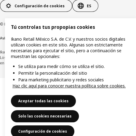
Configuración de cookies
ES
© Inter IKEA Systems B.V.1999-2026
Tú controlas tus propopias cookies
Aviso de privacidad
Política de cookies
Términos y condiciones de uso
Ikano Retail México S.A. de C.V. y nuestros socios digitales
utilizan cookies en este sitio. Algunas son estrictamente
necesarias para ejecutar el sitio, pero a continuación se
Ikano Retail México, S.A. de C.V.
muestran las opcionales:
Los precios publicados en este sitio web, catálogo digital, tiendas, así como
en cualquier otro medio, se encuentran en pesos mexicanos e incluyen IVA.
Se utiliza para medir cómo se utiliza el sitio.
Permitir la personalización del sitio
Para marketing publicitario y redes sociales
Haz clic aquí para conocer nuestra política sobre cookies.
Aceptar todas las cookies
Solo las cookies necesarias
Configuración de cookies