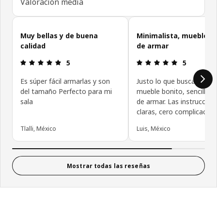
Valoración media
Omitir reseñas de clientes
Muy bellas y de buena
Minimalista, mueble r
calidad
de armar
Revisión: 5 fuera de 5 estrellas.
Revisión: 5 f
5
5
Es súper fácil armarlas y son
Justo lo que buscaba, un
del tamaño Perfecto para mi
mueble bonito, sencillo y 
sala
de armar. Las instruccion
claras, cero complicacion
Tlalli, México
Luis, México
Mostrar todas las reseñas