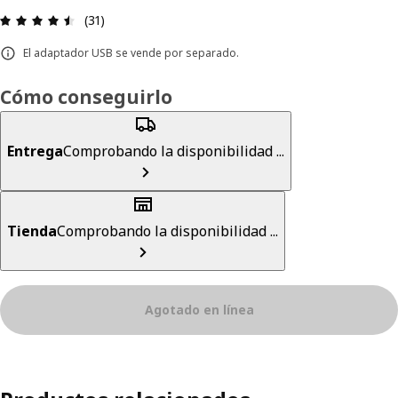
Revisión: 4.5 fuera de 5 estrellas. Revisiones tota
(31)
El adaptador USB se vende por separado.
Cómo conseguirlo
Entrega
Comprobando la disponibilidad ...
Tienda
Comprobando la disponibilidad ...
Agotado en línea