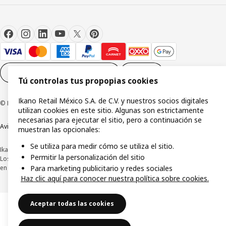
Configuración de cookies
ES
Tú controlas tus propopias cookies
Ikano Retail México S.A. de C.V. y nuestros socios digitales
© Inter IKEA Systems B.V.1999-2026
utilizan cookies en este sitio. Algunas son estrictamente
necesarias para ejecutar el sitio, pero a continuación se
Aviso de privacidad
Política de cookies
Términos y condiciones de uso
muestran las opcionales:
Se utiliza para medir cómo se utiliza el sitio.
Ikano Retail México, S.A. de C.V.
Permitir la personalización del sitio
Los precios publicados en este sitio web, catálogo digital, tiendas, así como
Para marketing publicitario y redes sociales
en cualquier otro medio, se encuentran en pesos mexicanos e incluyen IVA.
Haz clic aquí para conocer nuestra política sobre cookies.
Aceptar todas las cookies