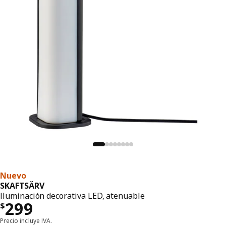
Nuevo
SKAFTSÄRV
Iluminación decorativa LED, atenuable
Precio $ 299
299
$
Precio incluye IVA.