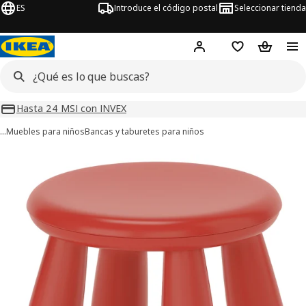
ES
Introduce el código postal
Seleccionar tienda
Hej!
Inicia sesión o regí
Lista de la com
Carrito 
Hasta 24 MSI con INVEX
…
Muebles para niños
Bancas y taburetes para niños
ágenes de 6 MAMMUT
imágenes