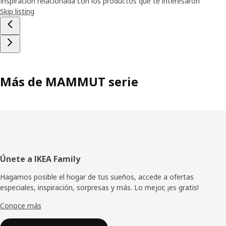
Inspiración relacionada con los productos que te interesaron
Skip listing
Más de MAMMUT serie
Pie
Únete a IKEA Family
de
Hagamos posible el hogar de tus sueños, accede a ofertas
especiales, inspiración, sorpresas y más. Lo mejor, ¡es gratis!
página
Conoce más