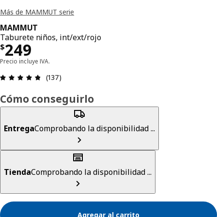
Más de MAMMUT serie
MAMMUT
Taburete niños, int/ext/rojo
Precio $ 249
249
$
Precio incluye IVA.
Revisión: 4.8 fuera de 5 estrellas. Revisiones tot
(137)
Cómo conseguirlo
Entrega
Comprobando la disponibilidad ...
Tienda
Comprobando la disponibilidad ...
Agregar al carrito