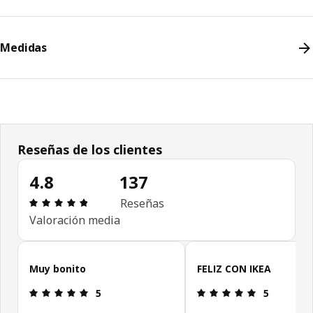
Medidas
Reseñas de los clientes
4.8
137
Revisión: 4.8 fuera de 5 estrellas. Revisiones tota
Reseñas
Valoración media
Omitir reseñas de clientes
Muy bonito
FELIZ CON IKEA
Revisión: 5 fuera de 5 estrellas.
Revisión: 5 f
5
5