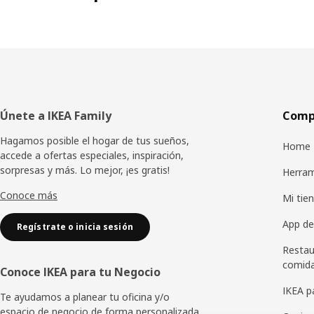
Pie
Únete a IKEA Family
Compr
de
Hagamos posible el hogar de tus sueños,
Home 
accede a ofertas especiales, inspiración,
página
sorpresas y más. Lo mejor, ¡es gratis!
Herram
Conoce más
Mi tien
App de
Regístrate o inicia sesión
Restau
comid
Conoce IKEA para tu Negocio
IKEA p
Te ayudamos a planear tu oficina y/o
espacio de negocio de forma personalizada.