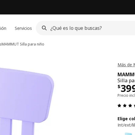
ción
Servicios
s
MAMMUT
Silla para niño
Más de 
MAMM
Silla pa
Pre
39
$
Precio inc
Elige co
Int/ext/li