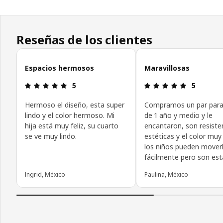
Reseñas de los clientes
Omitir reseñas de clientes
Espacios hermosos
Maravillosas
Revisión: 5 fuera de 5 estrellas.
Revisión: 5
5
5
Hermoso el diseño, esta super
Compramos un par para 
lindo y el color hermoso. Mi
de 1 año y medio y le
hija está muy feliz, su cuarto
encantaron, son resiste
se ve muy lindo.
estéticas y el color muy 
los niños pueden mover
fácilmente pero son est
Ingrid, México
Paulina, México