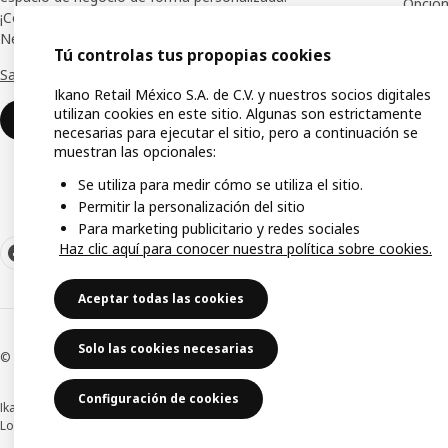
Opcion
¡Conoce los beneficios de IKEA para tu
Negocio!
Tarjet
Tú controlas tus propopias cookies
Saber más
Ikano Retail México S.A. de C.V. y nuestros socios digitales
utilizan cookies en este sitio. Algunas son estrictamente
Contáctanos
necesarias para ejecutar el sitio, pero a continuación se
muestran las opcionales:
Se utiliza para medir cómo se utiliza el sitio.
Permitir la personalización del sitio
Para marketing publicitario y redes sociales
Haz clic aquí para conocer nuestra política sobre cookies.
Aceptar todas las cookies
Solo las cookies necesarias
© Inter IKEA Systems B.V.1999-2026
Configuración de cookies
Ikano Retail México, S.A. de C.V.
Los precios publicados en este sitio web, catálogo digital, tiendas, así como