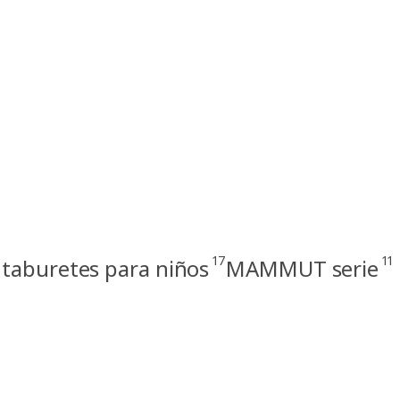
17
11
 taburetes para niños
MAMMUT serie