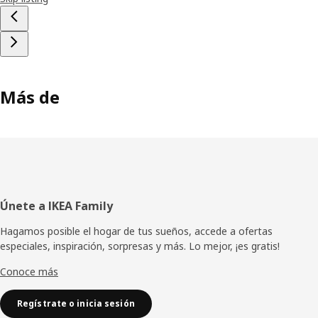
Más de
Pie
Únete a IKEA Family
de
Hagamos posible el hogar de tus sueños, accede a ofertas
especiales, inspiración, sorpresas y más. Lo mejor, ¡es gratis!
página
Conoce más
Regístrate o inicia sesión