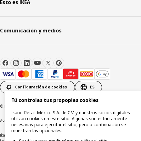
Esto es IKEA
Comunicación y medios
Configuración de cookies
ES
Tú controlas tus propopias cookies
© Inter IKEA Systems B.V.1999-2026
Ikano Retail México S.A. de C.V. y nuestros socios digitales
utilizan cookies en este sitio. Algunas son estrictamente
Aviso de privacidad
Política de cookies
Términos y condiciones de uso
necesarias para ejecutar el sitio, pero a continuación se
muestran las opcionales:
Ikano Retail México, S.A. de C.V.
Se utiliza para medir cómo se utiliza el sitio.
Los precios publicados en este sitio web, catálogo digital, tiendas, así como