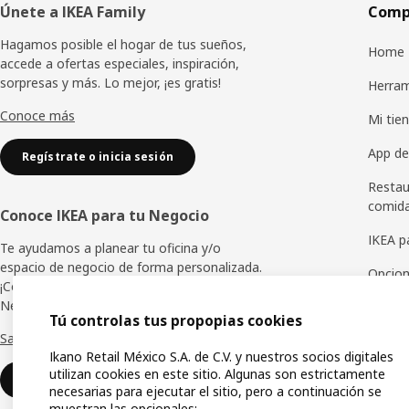
Pie
Únete a IKEA Family
Compr
de
Hagamos posible el hogar de tus sueños,
Home 
accede a ofertas especiales, inspiración,
página
sorpresas y más. Lo mejor, ¡es gratis!
Herram
Conoce más
Mi tien
App de
Regístrate o inicia sesión
Restau
comid
Conoce IKEA para tu Negocio
IKEA p
Te ayudamos a planear tu oficina y/o
espacio de negocio de forma personalizada.
Opcion
¡Conoce los beneficios de IKEA para tu
Negocio!
Tarjet
Tú controlas tus propopias cookies
Saber más
Ikano Retail México S.A. de C.V. y nuestros socios digitales
utilizan cookies en este sitio. Algunas son estrictamente
Contáctanos
necesarias para ejecutar el sitio, pero a continuación se
muestran las opcionales: