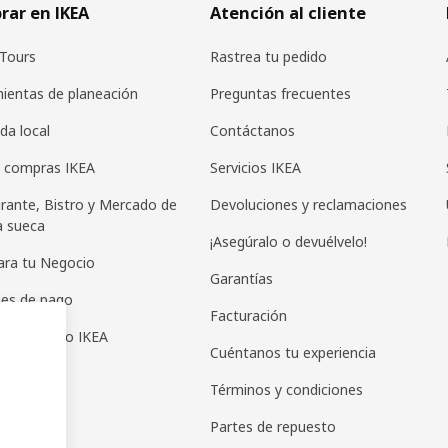
ar en IKEA
Atención al cliente
Tours
Rastrea tu pedido
ientas de planeación
Preguntas frecuentes
da local
Contáctanos
 compras IKEA
Servicios IKEA
rante, Bistro y Mercado de
Devoluciones y reclamaciones
a sueca
¡Asegúralo o devuélvelo!
ara tu Negocio
Garantías
es de pago
Facturación
as de regalo IKEA
Cuéntanos tu experiencia
Términos y condiciones
Partes de repuesto