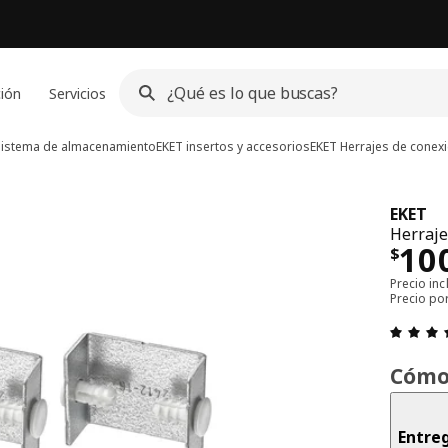
ción
Servicios
sistema de almacenamiento
EKET insertos y accesorios
EKET
Herrajes de conex
EKET
Herraje
Pre
10
$
Precio inc
Precio po
Cómo
Entre